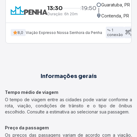
Guaratuba, PR
13:30
19:50
Duração:
6h 20m
Contenda, PR
1
Em
8,0
Viação Expresso Nossa Senhora da Penha
conexão
dir
Informações gerais
Tempo médio de viagem
O tempo de viagem entre as cidades pode variar conforme a
rota, viação, condições de trânsito e o tipo de ônibus
escolhido. Consulte a estimativa ao selecionar sua passagem.
Preço da passagem
Os preços das passagens variam de acordo com a viação,