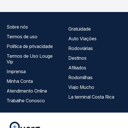
compara todas as opções — empresas, horários, tipos de
serviço e preços — em um só lugar e escolhe a que
melhor se encaixa na sua viagem.
Sobre nós
Gratuidade
Termos de uso
Auto Viações
Política de privacidade
Rodoviárias
Termos de Uso Louge
Destinos
Vip
Afiliados
Imprensa
Rodomilhas
Minha Conta
Viajo Mucho
Atendimento Online
La terminal Costa Rica
Trabalhe Conosco