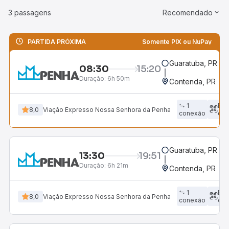
3 passagens
Recomendado
PARTIDA PRÓXIMA
Somente PIX ou NuPay
Guaratuba, PR
08:30
15:20
Duração:
6h 50m
Contenda, PR
1
Em
8,0
Viação Expresso Nossa Senhora da Penha
conexão
dir
Guaratuba, PR
13:30
19:51
Duração:
6h 21m
Contenda, PR
1
Em
8,0
Viação Expresso Nossa Senhora da Penha
conexão
dir