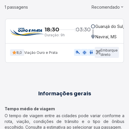
1 passagens
Recomendado
Guarujá do Sul, S
18:30
03:30
Duração:
9h
Naviraí, MS
Embarque
airline_seat_legroom_extra
ac_unit
WC
8,0
Viação Ouro e Prata
direto
Informações gerais
Tempo médio de viagem
O tempo de viagem entre as cidades pode variar conforme a
rota, viação, condições de trânsito e o tipo de ônibus
escolhido. Consulte a estimativa ao selecionar sua passagem.