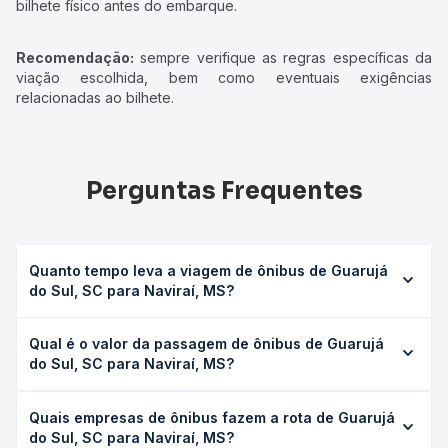
bilhete físico antes do embarque.
Recomendação:
sempre verifique as regras específicas da
viação escolhida, bem como eventuais exigências
relacionadas ao bilhete.
Perguntas Frequentes
Quanto tempo leva a viagem de ônibus de Guarujá
do Sul, SC para Naviraí, MS?
A viagem de ônibus de Guarujá do Sul, SC para Naviraí,
Qual é o valor da passagem de ônibus de Guarujá
MS leva em média 9h, podendo variar conforme a viação,
do Sul, SC para Naviraí, MS?
o tipo de serviço (convencional, executivo ou leito) e as
condições de tráfego. Na Quero Passagem você consulta
O preço da passagem de ônibus de Guarujá do Sul, SC
os horários disponíveis e vê a duração exata de cada
Quais empresas de ônibus fazem a rota de Guarujá
para Naviraí, MS custa em média R$ 200,78 e varia
opção na data desejada.
do Sul, SC para Naviraí, MS?
conforme a data da viagem, a empresa, o tipo de poltrona