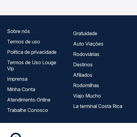
Quero Passagem você compara todas as opções —
empresas, horários, tipos de serviço e preços — em um
só lugar e escolhe a que melhor se encaixa na sua
viagem.
Sobre nós
Gratuidade
Termos de uso
Auto Viações
Política de privacidade
Rodoviárias
Termos de Uso Louge
Destinos
Vip
Afiliados
Imprensa
Rodomilhas
Minha Conta
Viajo Mucho
Atendimento Online
La terminal Costa Rica
Trabalhe Conosco