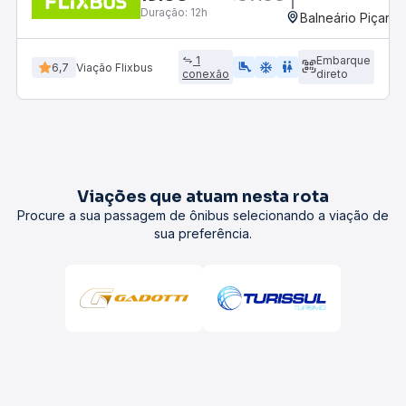
Duração:
12h
Balneário Piçarra
1
Embarque
airline_seat_legroom_extra
ac_unit
wc
6,7
Viação Flixbus
conexão
direto
Viações que atuam nesta rota
Procure a sua passagem de ônibus selecionando a viação de
sua preferência.