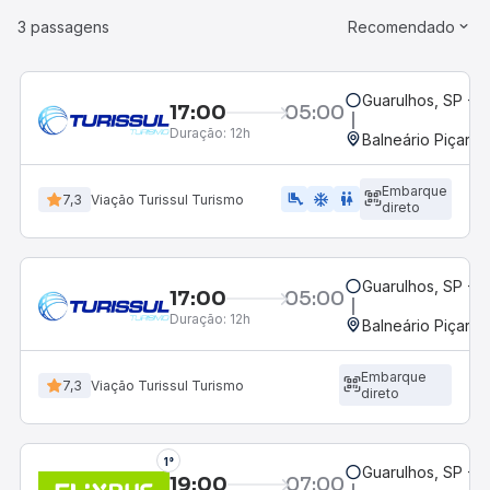
3 passagens
Recomendado
Guarulhos, SP - P
17:00
05:00
Duração:
12h
Balneário Piçarra
Embarque
airline_seat_legroom_extra
ac_unit
wc
7,3
Viação Turissul Turismo
direto
Guarulhos, SP - P
17:00
05:00
Duração:
12h
Balneário Piçarra
Embarque
7,3
Viação Turissul Turismo
direto
1°
Guarulhos, SP - R
19:00
07:00