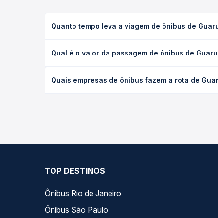
Quanto tempo leva a viagem de ônibus de Guaru
A viagem de ônibus de Guarulhos, SP - Rodoviária 
Qual é o valor da passagem de ônibus de Guarul
(convencional, executivo ou leito) e as condições
desejada.
O preço da passagem de ônibus de Guarulhos, SP - 
Quais empresas de ônibus fazem a rota de Guar
empresa, o tipo de poltrona e a antecedência da 
para o seu roteiro.
As viações Gil Turismo, Expresso Auge operam o tr
Quero Passagem você compara todas as opções — em
TOP DESTINOS
Ônibus Rio de Janeiro
Ônibus São Paulo