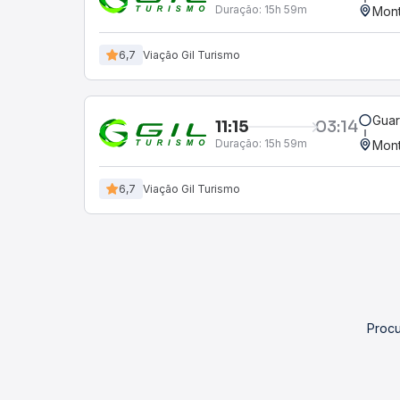
Duração:
15h 59m
Mont
6,7
Viação Gil Turismo
Guar
11:15
03:14
Duração:
15h 59m
Mont
6,7
Viação Gil Turismo
Procu