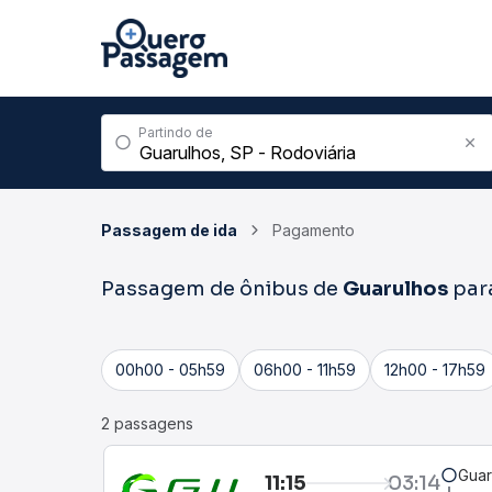
Partindo de
Passagem de ida
Pagamento
Passagem de ônibus de
Guarulhos
par
00h00 - 05h59
06h00 - 11h59
12h00 - 17h59
2 passagens
Guar
11:15
03:14