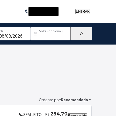
Central de Ajuda
ENTRAR
Ida
Volta (opcional)
Ordenar por:
Recomendado
254,79
R$
SEMILEITO
Escolher ida