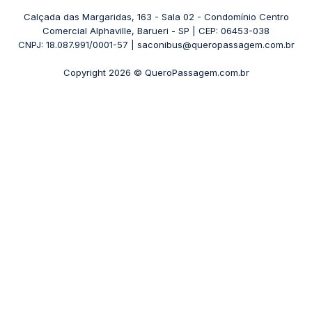
+ Destinos
Rodoviária Belo Horizonte - Gov. Israel Pinheiro (Tergip)
Calçada das Margaridas, 163 - Sala 02 - Condomínio Centro
Passagens Pássaro Marron
Comercial Alphaville, Barueri - SP | CEP: 06453-038
Rodoviária Curitiba
+ Viações
CNPJ: 18.087.991/0001-57 | saconibus@queropassagem.com.br
Rodoviária São Paulo - Barra Funda
Copyright 2026 © QueroPassagem.com.br
+ Rodoviárias