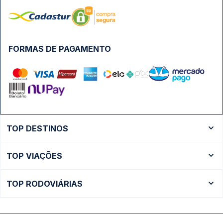
FORMAS DE PAGAMENTO
TOP DESTINOS
Ônibus Rio de Janeiro
TOP VIAÇÕES
Ônibus São Paulo
Passagens Cometa
Ônibus Brasília
TOP RODOVIÁRIAS
Passagens Gontijo
Ônibus Campinas
Rodoviária São Paulo - Tietê
Passagens 1001
Ônibus Londrina
Rodoviária Rio de Janeiro - Novo Rio
Passagens Águia Branca