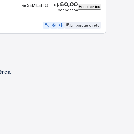
80,00
R$
SEMILEITO
Escolher ida
por pessoa
airline_seat_legroom_extra
ac_unit
WC
Embarque direto
ência.