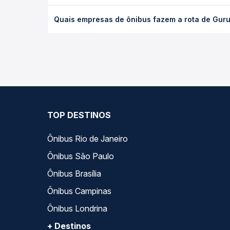
O preço da passagem de ônibus de Gurupi, TO - Rod
Quais empresas de ônibus fazem a rota de Gurup
poltrona e a antecedência da compra. Na Quero Pa
As viações Tocantinense, Tocantins Transporte ope
Passagem você compara todas as opções — empresas
TOP DESTINOS
Ônibus Rio de Janeiro
Ônibus São Paulo
Ônibus Brasília
Ônibus Campinas
Ônibus Londrina
+ Destinos