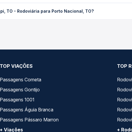
oviária para Porto Nacional, TO custa em média R$ 79,86 e varia 
i, TO - Rodoviária para Porto Nacional, TO?
ssagem você compara os preços de todas as viações em tempo real 
ram o trecho de Gurupi, TO - Rodoviária para Porto Nacional, TO, 
, horários, tipos de serviço e preços — em um só lugar e escolh
TOP VIAÇÕES
TOP R
Passagens Cometa
Rodovi
Passagens Gontijo
Rodovi
Passagens 1001
Rodoviá
Passagens Águia Branca
Rodoviá
Passagens Pássaro Marron
Rodovi
+ Viações
+ Rodo