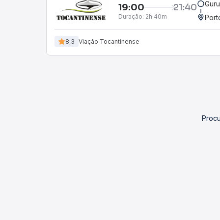
Guru
19:00
21:40
Duração:
2h 40m
Port
8,3
Viação Tocantinense
Procu