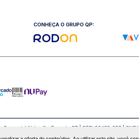
CONHEÇA O GRUPO QP:
ro Comercial Alphaville, Barueri - SP | CEP: 06453-038 | C
Copyright 2026 © QueroPassagem.com.br
sonalizar a oferta de conteúdos. Ao utilizar este site, você c