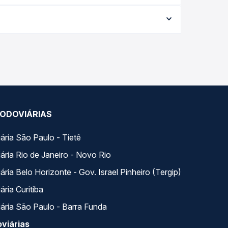
conforme a data da viagem, a empresa, o tipo de
e garante a melhor oferta para o seu roteiro.
com horários variados ao longo do dia. Na Quero
e a que melhor se encaixa na sua viagem.
ODOVIÁRIAS
ária São Paulo - Tietê
ária Rio de Janeiro - Novo Rio
ria Belo Horizonte - Gov. Israel Pinheiro (Tergip)
ria Curitiba
ária São Paulo - Barra Funda
viárias