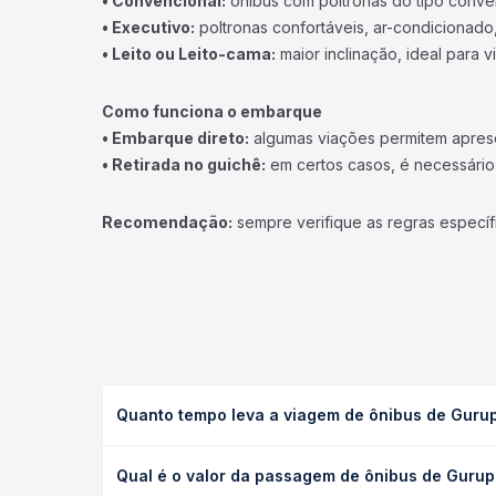
• Convencional:
ônibus com poltronas do tipo conve
• Executivo:
poltronas confortáveis, ar-condicionado,
• Leito ou Leito-cama:
maior inclinação, ideal para 
Como funciona o embarque
• Embarque direto:
algumas viações permitem apresen
• Retirada no guichê:
em certos casos, é necessário r
Recomendação:
sempre verifique as regras específ
Quanto tempo leva a viagem de ônibus de Gurupi
A viagem de ônibus de Gurupi, TO - Rodoviária par
Qual é o valor da passagem de ônibus de Gurupi
executivo ou leito) e as condições de tráfego. Na