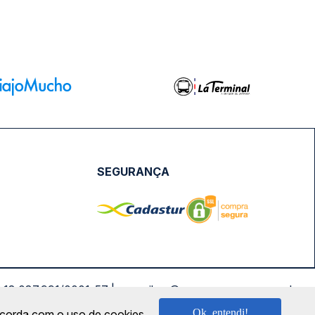
SEGURANÇA
NPJ: 18.087.991/0001-57 | saconibus@queropassagem.com.br
Ok, entendi!
oncorda com o uso de cookies.