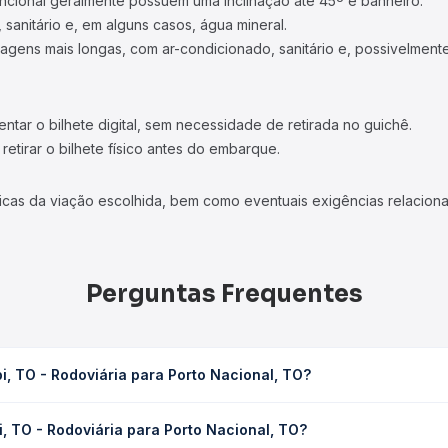
ncional geralmente possuem uma inclinação até 45º e banheiro.
 sanitário e, em alguns casos, água mineral.
viagens mais longas, com ar-condicionado, sanitário e, possivelmente
tar o bilhete digital, sem necessidade de retirada no guichê.
etirar o bilhete físico antes do embarque.
icas da viação escolhida, bem como eventuais exigências relaciona
Perguntas Frequentes
, TO - Rodoviária para Porto Nacional, TO?
a Porto Nacional, TO leva em média 2h 41min, podendo variar confor
, TO - Rodoviária para Porto Nacional, TO?
 Quero Passagem você consulta os horários disponíveis e vê a dur