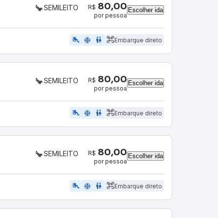
80,00
R$
SEMILEITO
Escolher ida
por pessoa
airline_seat_legroom_extra
ac_unit
WC
Embarque direto
80,00
R$
SEMILEITO
Escolher ida
por pessoa
airline_seat_legroom_extra
ac_unit
WC
Embarque direto
80,00
R$
SEMILEITO
Escolher ida
por pessoa
airline_seat_legroom_extra
ac_unit
WC
Embarque direto