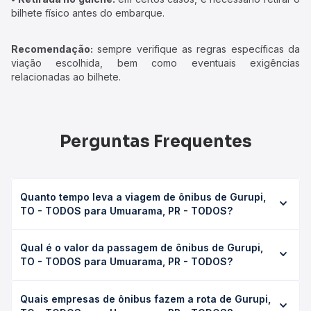
bilhete físico antes do embarque.
Recomendação:
sempre verifique as regras específicas da
viação escolhida, bem como eventuais exigências
relacionadas ao bilhete.
Perguntas Frequentes
Quanto tempo leva a viagem de ônibus de Gurupi,
TO - TODOS para Umuarama, PR - TODOS?
A viagem de ônibus de Gurupi, TO - TODOS para
Qual é o valor da passagem de ônibus de Gurupi,
Umuarama, PR - TODOS leva em média 31h 34min,
TO - TODOS para Umuarama, PR - TODOS?
podendo variar conforme a viação, o tipo de serviço
(convencional, executivo ou leito) e as condições de
O preço da passagem de ônibus de Gurupi, TO - TODOS
tráfego. Na Quero Passagem você consulta os horários
Quais empresas de ônibus fazem a rota de Gurupi,
para Umuarama, PR - TODOS custa em média R$ 587,61 e
disponíveis e vê a duração exata de cada opção na data