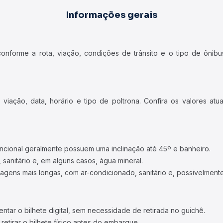
Informações gerais
forme a rota, viação, condições de trânsito e o tipo de ônibus
iação, data, horário e tipo de poltrona. Confira os valores at
ncional geralmente possuem uma inclinação até 45º e banheiro.
 sanitário e, em alguns casos, água mineral.
viagens mais longas, com ar-condicionado, sanitário e, possivelmente
tar o bilhete digital, sem necessidade de retirada no guichê.
etirar o bilhete físico antes do embarque.