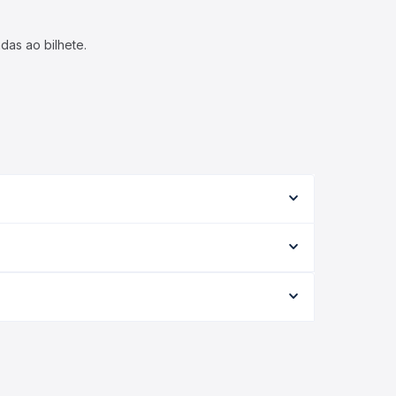
das ao bilhete.
 a viação, o tipo de serviço (convencional,
ação exata de cada opção na data desejada.
nforme a data da viagem, a empresa, o tipo de
e garante a melhor oferta para o seu roteiro.
ariados ao longo do dia. Na Quero Passagem você
se encaixa na sua viagem.