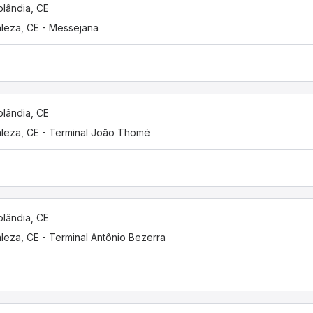
olândia, CE
aleza, CE - Messejana
olândia, CE
aleza, CE - Terminal João Thomé
olândia, CE
aleza, CE - Terminal Antônio Bezerra