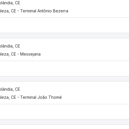
olândia, CE
aleza, CE - Terminal Antônio Bezerra
olândia, CE
aleza, CE - Messejana
olândia, CE
aleza, CE - Terminal João Thomé