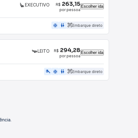
263,15
R$
EXECUTIVO
Escolher ida
por pessoa
ac_unit
wc
Embarque direto
294,28
R$
LEITO
Escolher ida
por pessoa
airline_seat_legroom_extra
ac_unit
wc
Embarque direto
ência.