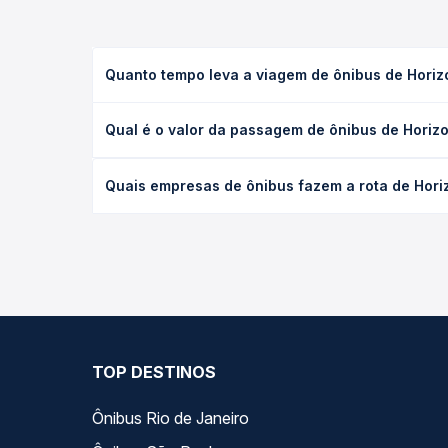
Quanto tempo leva a viagem de ônibus de Horizo
A viagem de ônibus de Horizontina, RS para Curitib
Qual é o valor da passagem de ônibus de Horizo
as condições de tráfego. Na Quero Passagem você 
O preço da passagem de ônibus de Horizontina, RS 
Quais empresas de ônibus fazem a rota de Horiz
antecedência da compra. Na Quero Passagem você c
As viações Reunidas operam o trecho de Horizonti
opções — empresas, horários, tipos de serviço e p
TOP DESTINOS
Ônibus Rio de Janeiro