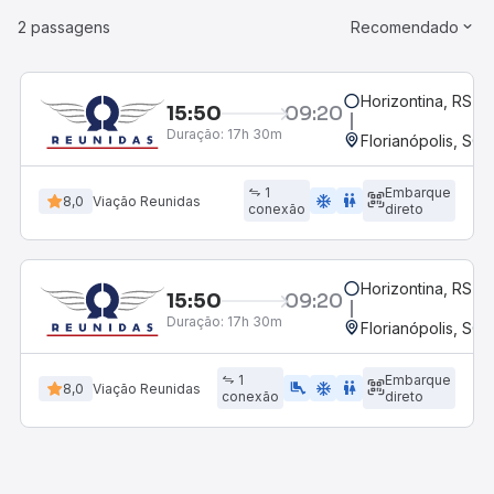
2 passagens
Recomendado
Horizontina, RS
15:50
09:20
Duração:
17h 30m
Florianópolis, SC 
1
Embarque
ac_unit
wc
8,0
Viação Reunidas
conexão
direto
Horizontina, RS
15:50
09:20
Duração:
17h 30m
Florianópolis, SC 
1
Embarque
airline_seat_legroom_extra
ac_unit
wc
8,0
Viação Reunidas
conexão
direto