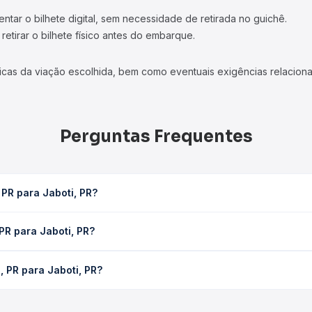
tar o bilhete digital, sem necessidade de retirada no guichê.
etirar o bilhete físico antes do embarque.
icas da viação escolhida, bem como eventuais exigências relaciona
Perguntas Frequentes
 PR para Jaboti, PR?
va em média 0 horas, podendo variar conforme a viação, o tipo de s
 PR para Jaboti, PR?
sulta os horários disponíveis e vê a duração exata de cada opção
aboti, PR custa em média não identificado e varia conforme a data 
, PR para Jaboti, PR?
ompara os preços de todas as viações em tempo real e garante a m
baiti, PR para Jaboti, PR, com horários variados ao longo do dia
m um só lugar e escolhe a que melhor se encaixa na sua viagem.