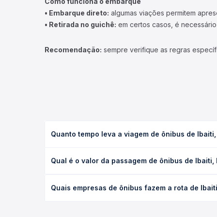
Como funciona o embarque
• Embarque direto:
algumas viações permitem apresen
• Retirada no guichê:
em certos casos, é necessário r
Recomendação:
sempre verifique as regras específ
Quanto tempo leva a viagem de ônibus de Ibaiti,
A viagem de ônibus de Ibaiti, PR para Jaboti, PR le
Qual é o valor da passagem de ônibus de Ibaiti,
condições de tráfego. Na Quero Passagem você con
O preço da passagem de ônibus de Ibaiti, PR para J
Quais empresas de ônibus fazem a rota de Ibaiti
antecedência da compra. Na Quero Passagem você c
As viações não identificadas operam o trecho de I
empresas, horários, tipos de serviço e preços — e