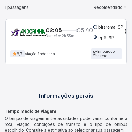
1 passagens
Recomendado
Ibirarema, SP
02:45
05:40
C
Duração:
2h 55m
Iepê, SP
Embarque
8,7
Viação Andorinha
direto
Informações gerais
Tempo médio de viagem
O tempo de viagem entre as cidades pode variar conforme a
rota, viação, condições de trânsito e o tipo de ônibus
escolhido. Consulte a estimativa ao selecionar sua passagem.