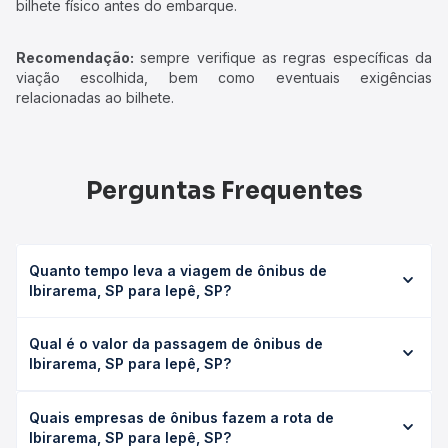
bilhete físico antes do embarque.
Recomendação:
sempre verifique as regras específicas da
viação escolhida, bem como eventuais exigências
relacionadas ao bilhete.
Perguntas Frequentes
Quanto tempo leva a viagem de ônibus de
Ibirarema, SP para Iepê, SP?
A viagem de ônibus de Ibirarema, SP para Iepê, SP leva
Qual é o valor da passagem de ônibus de
em média 2h 55min, podendo variar conforme a viação, o
Ibirarema, SP para Iepê, SP?
tipo de serviço (convencional, executivo ou leito) e as
condições de tráfego. Na Quero Passagem você consulta
O preço da passagem de ônibus de Ibirarema, SP para
os horários disponíveis e vê a duração exata de cada
Quais empresas de ônibus fazem a rota de
Iepê, SP custa em média R$ 70,03 e varia conforme a data
opção na data desejada.
Ibirarema, SP para Iepê, SP?
da viagem, a empresa, o tipo de poltrona e a