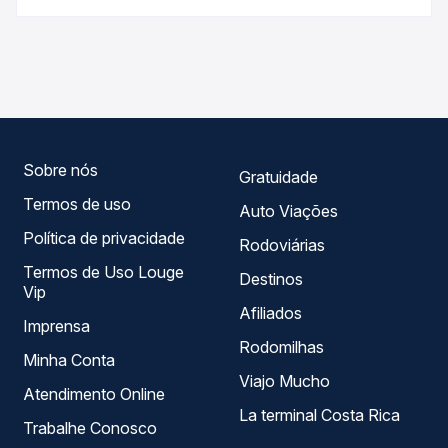
antecedência da compra. Na Quero Passagem você
As viações não identificadas operam o trecho de
compara os preços de todas as viações em tempo real e
Ibirarema, SP para Iepê, SP, com horários variados ao
garante a melhor oferta para o seu roteiro.
longo do dia. Na Quero Passagem você compara todas as
opções — empresas, horários, tipos de serviço e preços
— em um só lugar e escolhe a que melhor se encaixa na
sua viagem.
Sobre nós
Gratuidade
Termos de uso
Auto Viações
Política de privacidade
Rodoviárias
Termos de Uso Louge
Destinos
Vip
Afiliados
Imprensa
Rodomilhas
Minha Conta
Viajo Mucho
Atendimento Online
La terminal Costa Rica
Trabalhe Conosco