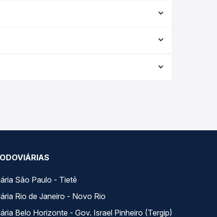
 de serviço (convencional, executivo ou leito) e
ção na data desejada.
 viagem, a empresa, o tipo de poltrona e a
elhor oferta para o seu roteiro.
uero Passagem você compara todas as opções —
ODOVIÁRIAS
ária São Paulo - Tietê
ária Rio de Janeiro - Novo Rio
ria Belo Horizonte - Gov. Israel Pinheiro (Tergip)