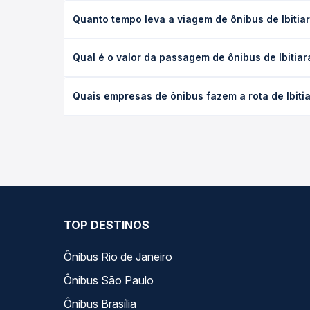
Quanto tempo leva a viagem de ônibus de Ibitia
A viagem de ônibus de Ibitiara, BA para Brumado, B
Qual é o valor da passagem de ônibus de Ibitia
as condições de tráfego. Na Quero Passagem você 
O preço da passagem de ônibus de Ibitiara, BA par
Quais empresas de ônibus fazem a rota de Ibiti
antecedência da compra. Na Quero Passagem você c
As viações Emtram operam o trecho de Ibitiara, B
empresas, horários, tipos de serviço e preços — e
TOP DESTINOS
Ônibus Rio de Janeiro
Ônibus São Paulo
Ônibus Brasília