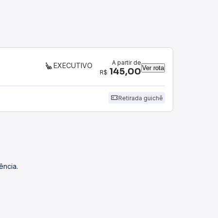
A partir de
EXECUTIVO
Ver rota
145,00
R$
Retirada guichê
ência.