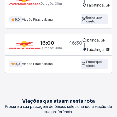
Duração:
30m
Tabatinga, SP
Embarque
9,0
Viação Piracicabana
direto
Ibitinga, SP
16:00
16:30
Duração:
30m
Tabatinga, SP
Embarque
9,0
Viação Piracicabana
direto
Viações que atuam nesta rota
Procure a sua passagem de ônibus selecionando a viação de
sua preferência.