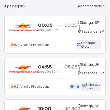
4 passagens
Recomendado
Ibitinga, SP
00:05
00:35
Duração:
30m
Tabatinga, SP
Embarque
9,0
Viação Piracicabana
direto
Ibitinga, SP
04:55
05:25
Duração:
30m
Tabatinga, SP
Embarque
ac_unit
wc
9,0
Viação Piracicabana
direto
Ibitinga, SP
10:00
10:30