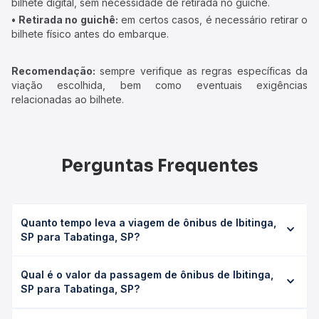
bilhete digital, sem necessidade de retirada no guichê.
• Retirada no guichê:
em certos casos, é necessário retirar o
bilhete físico antes do embarque.
Recomendação:
sempre verifique as regras específicas da
viação escolhida, bem como eventuais exigências
relacionadas ao bilhete.
Perguntas Frequentes
Quanto tempo leva a viagem de ônibus de Ibitinga,
SP para Tabatinga, SP?
A viagem de ônibus de Ibitinga, SP para Tabatinga, SP
Qual é o valor da passagem de ônibus de Ibitinga,
leva em média 0 horas, podendo variar conforme a
SP para Tabatinga, SP?
viação, o tipo de serviço (convencional, executivo ou
leito) e as condições de tráfego. Na Quero Passagem
O preço da passagem de ônibus de Ibitinga, SP para