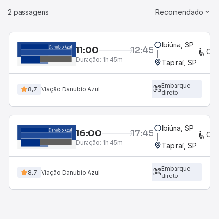
2 passagens
Recomendado
Ibiúna, SP
11:00
12:45
CO
Duração:
1h 45m
Tapiraí, SP
Embarque
8,7
Viação Danubio Azul
direto
Ibiúna, SP
16:00
17:45
CO
Duração:
1h 45m
Tapiraí, SP
Embarque
8,7
Viação Danubio Azul
direto