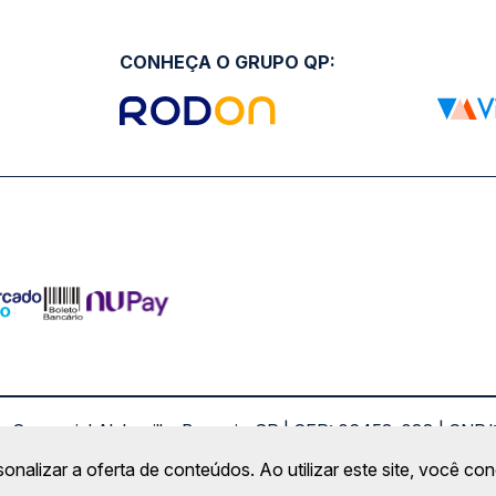
CONHEÇA O GRUPO QP:
ro Comercial Alphaville, Barueri - SP | CEP: 06453-038 | C
Copyright 2026 © QueroPassagem.com.br
sonalizar a oferta de conteúdos. Ao utilizar este site, você c