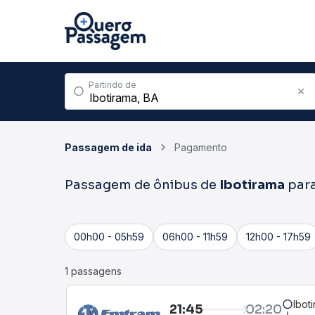
Partindo de
Passagem de ida
Pagamento
Passagem de ônibus de
Ibotirama
par
00h00 - 05h59
06h00 - 11h59
12h00 - 17h59
1 passagens
Ibot
21:45
02:20