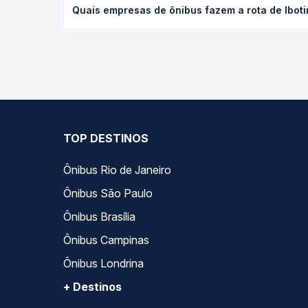
Quais empresas de ônibus fazem a rota de Iboti
antecedência da compra. Na Quero Passagem você c
As viações Emtram operam o trecho de Ibotirama, 
— empresas, horários, tipos de serviço e preços —
TOP DESTINOS
Ônibus Rio de Janeiro
Ônibus São Paulo
Ônibus Brasília
Ônibus Campinas
Ônibus Londrina
+ Destinos