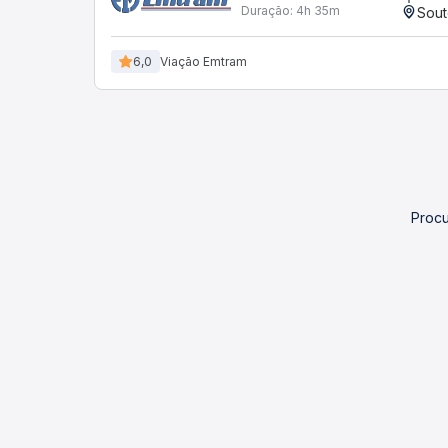
Duração:
4h 35m
Sout
6,0
Viação Emtram
Procu