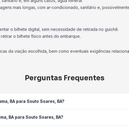
 sanitário e, em alguns casos, água mineral.
viagens mais longas, com ar-condicionado, sanitário e, possivelmente
tar o bilhete digital, sem necessidade de retirada no guichê.
etirar o bilhete físico antes do embarque.
icas da viação escolhida, bem como eventuais exigências relaciona
Perguntas Frequentes
ama, BA para Souto Soares, BA?
ares, BA leva em média 4h 44min, podendo variar conforme a viação
ama, BA para Souto Soares, BA?
em você consulta os horários disponíveis e vê a duração exata de
ra Souto Soares, BA custa em média R$ 84,72 e varia conforme a d