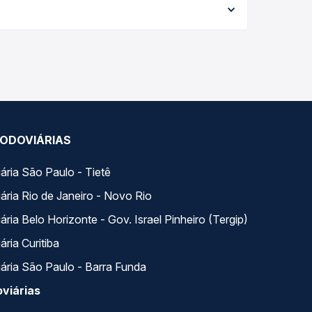
elhor oferta para o seu roteiro.
. Na Quero Passagem você compara todas as opções
ODOVIÁRIAS
ária São Paulo - Tietê
ária Rio de Janeiro - Novo Rio
ria Belo Horizonte - Gov. Israel Pinheiro (Tergip)
ria Curitiba
ária São Paulo - Barra Funda
viárias