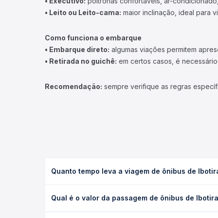
• Executivo:
poltronas confortáveis, ar-condicionado,
• Leito ou Leito-cama:
maior inclinação, ideal para 
Como funciona o embarque
• Embarque direto:
algumas viações permitem apresen
• Retirada no guichê:
em certos casos, é necessário r
Recomendação:
sempre verifique as regras específ
Quanto tempo leva a viagem de ônibus de Ibotir
A viagem de ônibus de Ibotirama, BA para Souto So
Qual é o valor da passagem de ônibus de Ibotir
leito) e as condições de tráfego. Na Quero Passag
O preço da passagem de ônibus de Ibotirama, BA pa