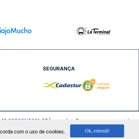
SEGURANÇA
NPJ: 18.087.991/0001-57 | saconibus@queropassagem.com.br
Ok, entendi!
oncorda com o uso de cookies.