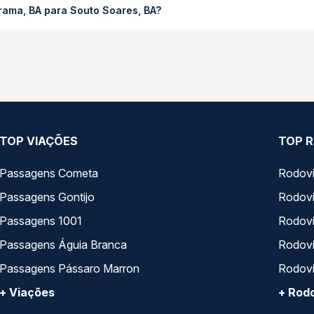
rama, BA para Souto Soares, BA?
ompara os preços de todas as viações em tempo real e garante a m
BA para Souto Soares, BA, com horários variados ao longo do dia
 em um só lugar e escolhe a que melhor se encaixa na sua viagem.
TOP VIAÇÕES
TOP R
Passagens Cometa
Rodovi
Passagens Gontijo
Rodovi
Passagens 1001
Rodoviá
Passagens Águia Branca
Rodoviá
Passagens Pássaro Marron
Rodovi
+ Viações
+ Rodo