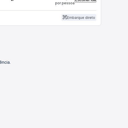
por pessoa
Embarque direto
ência.