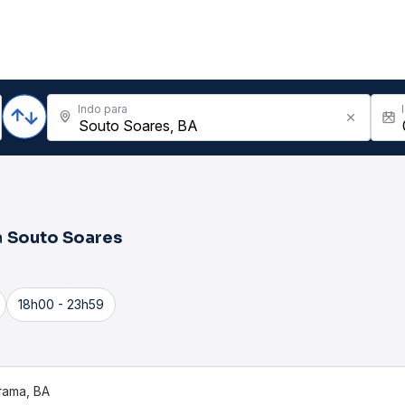
Indo para
a
Souto Soares
18h00 - 23h59
irama, BA