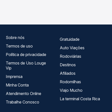
As viações Reunidas operam o trecho de Içara, SC para
compara os preços de todas as viações em tempo real e
Orleans, SC, com horários variados ao longo do dia. Na
garante a melhor oferta para o seu roteiro.
Quero Passagem você compara todas as opções —
empresas, horários, tipos de serviço e preços — em um
só lugar e escolhe a que melhor se encaixa na sua
viagem.
Sobre nós
Gratuidade
Termos de uso
Auto Viações
Política de privacidade
Rodoviárias
Termos de Uso Louge
Destinos
Vip
Afiliados
Imprensa
Rodomilhas
Minha Conta
Viajo Mucho
Atendimento Online
La terminal Costa Rica
Trabalhe Conosco