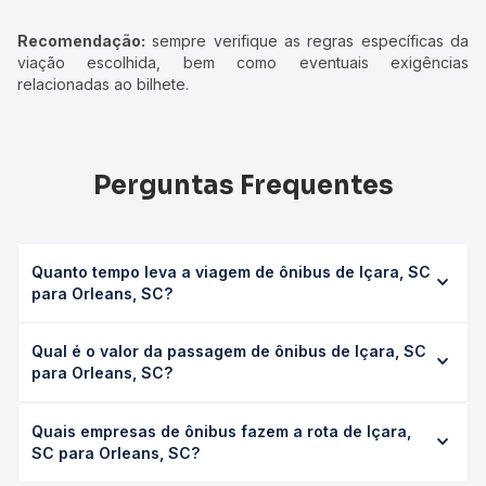
Recomendação:
sempre verifique as regras específicas da
viação escolhida, bem como eventuais exigências
relacionadas ao bilhete.
Perguntas Frequentes
Quanto tempo leva a viagem de ônibus de Içara, SC
para Orleans, SC?
A viagem de ônibus de Içara, SC para Orleans, SC leva em
Qual é o valor da passagem de ônibus de Içara, SC
média 2h, podendo variar conforme a viação, o tipo de
para Orleans, SC?
serviço (convencional, executivo ou leito) e as condições
de tráfego. Na Quero Passagem você consulta os horários
O preço da passagem de ônibus de Içara, SC para
disponíveis e vê a duração exata de cada opção na data
Quais empresas de ônibus fazem a rota de Içara,
Orleans, SC custa em média R$ 49,10 e varia conforme a
desejada.
SC para Orleans, SC?
data da viagem, a empresa, o tipo de poltrona e a
antecedência da compra. Na Quero Passagem você