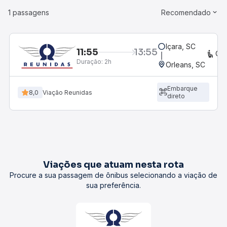
1 passagens
Recomendado
Içara, SC
11:55
13:55
CO
Duração:
2h
Orleans, SC
Embarque
8,0
Viação Reunidas
direto
Viações que atuam nesta rota
Procure a sua passagem de ônibus selecionando a viação de
sua preferência.