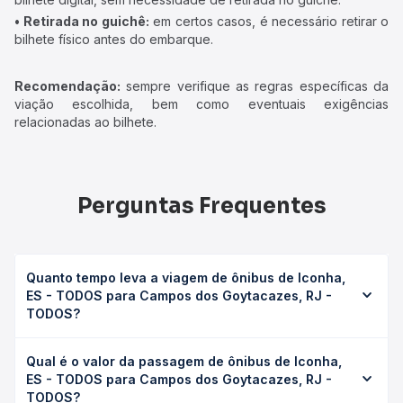
• Retirada no guichê:
em certos casos, é necessário retirar o
bilhete físico antes do embarque.
Recomendação:
sempre verifique as regras específicas da
viação escolhida, bem como eventuais exigências
relacionadas ao bilhete.
Perguntas Frequentes
Quanto tempo leva a viagem de ônibus de Iconha,
ES - TODOS para Campos dos Goytacazes, RJ -
TODOS?
A viagem de ônibus de Iconha, ES - TODOS para Campos
Qual é o valor da passagem de ônibus de Iconha,
dos Goytacazes, RJ - TODOS leva em média 3h 10min,
ES - TODOS para Campos dos Goytacazes, RJ -
podendo variar conforme a viação, o tipo de serviço
TODOS?
(convencional, executivo ou leito) e as condições de