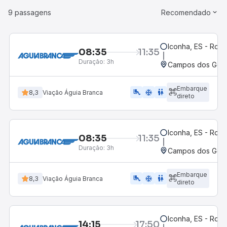
9 passagens
Recomendado
Iconha, ES - Rodo
08:35
11:35
Duração:
3h
Campos dos Goyta
Embarque
airline_seat_legroom_extra
ac_unit
WC
8,3
Viação Águia Branca
direto
Iconha, ES - Rodo
08:35
11:35
Duração:
3h
Campos dos Goyt
Embarque
airline_seat_legroom_extra
ac_unit
WC
8,3
Viação Águia Branca
direto
Iconha, ES - Rodo
14:15
17:50