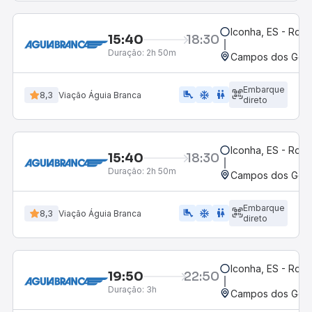
Iconha, ES - Rodo
15:40
18:30
Duração:
2h 50m
Campos dos Goyta
Embarque
airline_seat_legroom_extra
ac_unit
WC
8,3
Viação Águia Branca
direto
Iconha, ES - Rodo
15:40
18:30
Duração:
2h 50m
Campos dos Goyt
Embarque
airline_seat_legroom_extra
ac_unit
WC
8,3
Viação Águia Branca
direto
Iconha, ES - Rodo
19:50
22:50
Duração:
3h
Campos dos Goyta