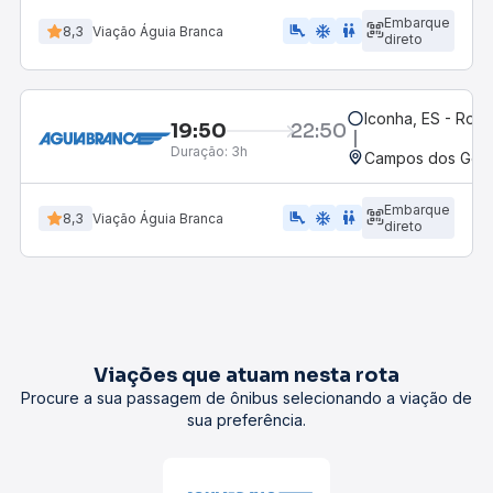
Embarque
airline_seat_legroom_extra
ac_unit
WC
8,3
Viação Águia Branca
direto
Iconha, ES - Rodo
19:50
22:50
Duração:
3h
Campos dos Goyt
Embarque
airline_seat_legroom_extra
ac_unit
WC
8,3
Viação Águia Branca
direto
Viações que atuam nesta rota
Procure a sua passagem de ônibus selecionando a viação de
sua preferência.