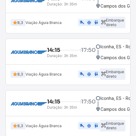
Duração:
3h 35m
Campos dos Goyt
Embarque
airline_seat_legroom_extra
ac_unit
wc
8,3
Viação Águia Branca
direto
Iconha, ES - Rodo
14:15
17:50
Duração:
3h 35m
Campos dos Goyta
Embarque
airline_seat_legroom_extra
ac_unit
WC
8,3
Viação Águia Branca
direto
Iconha, ES - Rodo
14:15
17:50
Duração:
3h 35m
Campos dos Goyt
Embarque
airline_seat_legroom_extra
ac_unit
WC
8,3
Viação Águia Branca
direto