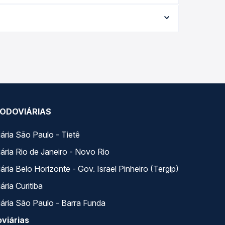
ata da viagem, a empresa, o tipo de poltrona e a
elhor oferta para o seu roteiro.
ia. Na Quero Passagem você compara todas as
viagem.
ODOVIÁRIAS
ária São Paulo - Tietê
ária Rio de Janeiro - Novo Rio
ria Belo Horizonte - Gov. Israel Pinheiro (Tergip)
ria Curitiba
ária São Paulo - Barra Funda
viárias