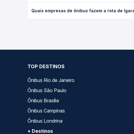
O preço da passagem de ônibus de Igarapava, SP pa
Quais empresas de ônibus fazem a rota de Igar
antecedência da compra. Na Quero Passagem você c
As viações Roderotas operam o trecho de Igarapav
opções — empresas, horários, tipos de serviço e p
TOP DESTINOS
Ônibus Rio de Janeiro
Ônibus São Paulo
Ônibus Brasília
Ônibus Campinas
Ônibus Londrina
+ Destinos