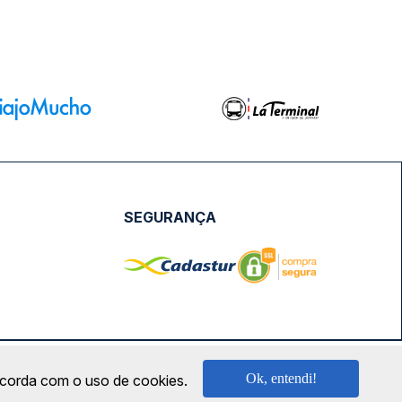
SEGURANÇA
NPJ: 18.087.991/0001-57 | saconibus@queropassagem.com.br
Ok, entendi!
oncorda com o uso de cookies.