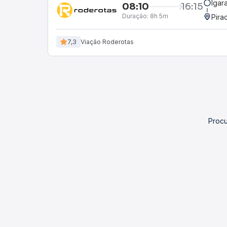
Igar
08:10
16:15
Duração:
8h 5m
Pira
7,3
Viação Roderotas
Procu