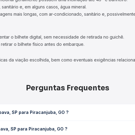
 sanitário e, em alguns casos, água mineral.
viagens mais longas, com ar-condicionado, sanitário e, possivelmente
tar o bilhete digital, sem necessidade de retirada no guichê.
etirar o bilhete físico antes do embarque.
icas da viação escolhida, bem como eventuais exigências relaciona
Perguntas Frequentes
pava, SP para Piracanjuba, GO ?
uba, GO leva em média 8h 5min, podendo variar conforme a viação, 
ava, SP para Piracanjuba, GO ?
em você consulta os horários disponíveis e vê a duração exata de