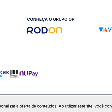
CONHEÇA O GRUPO QP:
ro Comercial Alphaville, Barueri - SP | CEP: 06453-038 | C
sonalizar a oferta de conteúdos. Ao utilizar este site, você c
Copyright 2026 © QueroPassagem.com.br