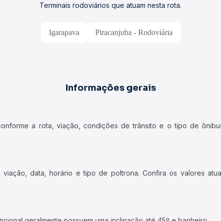
Terminais rodoviários que atuam nesta rota.
Igarapava
Piracanjuba - Rodoviária
Informações gerais
forme a rota, viação, condições de trânsito e o tipo de ônibus
iação, data, horário e tipo de poltrona. Confira os valores at
ncional geralmente possuem uma inclinação até 45º e banheiro.