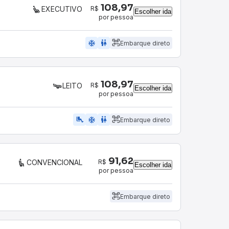
108,97
R$
EXECUTIVO
Escolher ida
por pessoa
ac_unit
wc
Embarque direto
108,97
R$
LEITO
Escolher ida
por pessoa
airline_seat_legroom_extra
ac_unit
wc
Embarque direto
91,62
R$
CONVENCIONAL
Escolher ida
por pessoa
Embarque direto