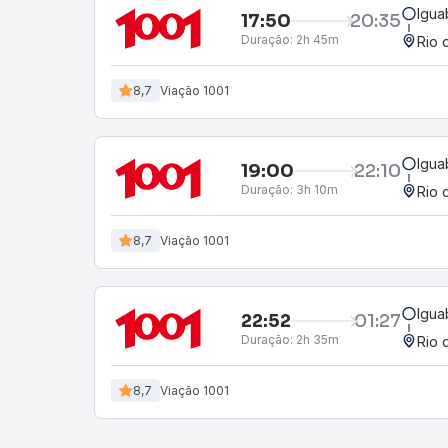
Igua
17:50
20:35
Duração:
2h 45m
Rio 
8,7
Viação 1001
Igua
19:00
22:10
Duração:
3h 10m
Rio 
8,7
Viação 1001
Igua
22:52
01:27
Duração:
2h 35m
Rio 
8,7
Viação 1001