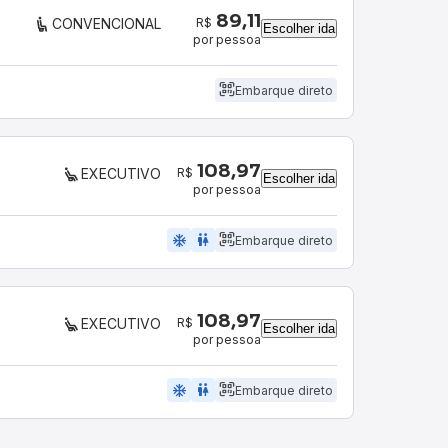
89,11
R$
CONVENCIONAL
Escolher ida
por pessoa
Embarque direto
108,97
R$
EXECUTIVO
Escolher ida
por pessoa
ac_unit
wc
Embarque direto
108,97
R$
EXECUTIVO
Escolher ida
por pessoa
ac_unit
wc
Embarque direto