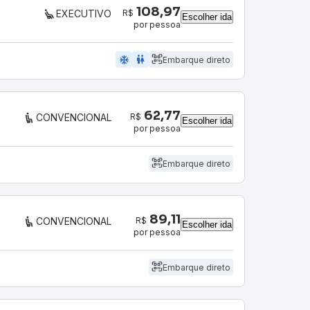
108,97
R$
EXECUTIVO
Escolher ida
por pessoa
ac_unit
wc
Embarque direto
62,77
R$
CONVENCIONAL
Escolher ida
por pessoa
Embarque direto
89,11
R$
CONVENCIONAL
Escolher ida
por pessoa
Embarque direto