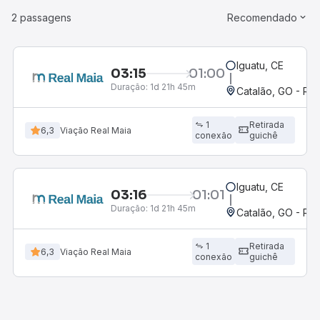
2 passagens
Recomendado
Iguatu, CE
03:15
01:00
Duração:
1d 21h 45m
Catalão, GO - Rod
1
Retirada
6,3
Viação Real Maia
conexão
guichê
Iguatu, CE
03:16
01:01
Duração:
1d 21h 45m
Catalão, GO - Rod
1
Retirada
6,3
Viação Real Maia
conexão
guichê