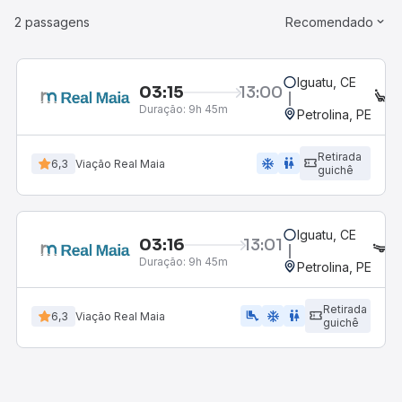
2 passagens
Recomendado
Iguatu, CE
03:15
13:00
E
Duração:
9h 45m
Petrolina, PE
Retirada
ac_unit
wc
6,3
Viação Real Maia
guichê
Iguatu, CE
03:16
13:01
L
Duração:
9h 45m
Petrolina, PE
Retirada
airline_seat_legroom_extra
ac_unit
wc
6,3
Viação Real Maia
guichê