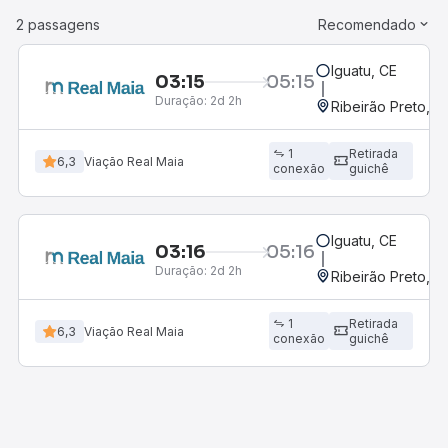
2 passagens
Recomendado
Iguatu, CE
03:15
05:15
Duração:
2d 2h
Ribeirão Preto, S
1
Retirada
6,3
Viação Real Maia
conexão
guichê
Iguatu, CE
03:16
05:16
Duração:
2d 2h
Ribeirão Preto, S
1
Retirada
6,3
Viação Real Maia
conexão
guichê