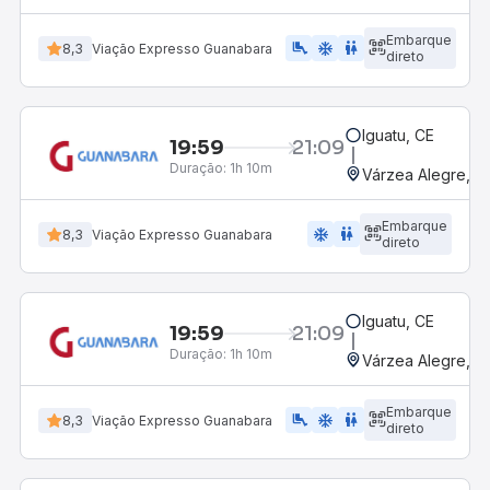
Embarque
airline_seat_legroom_extra
ac_unit
wc
8,3
Viação Expresso Guanabara
direto
Iguatu, CE
19:59
21:09
Duração:
1h 10m
Várzea Alegre, CE
Embarque
ac_unit
wc
8,3
Viação Expresso Guanabara
direto
Iguatu, CE
19:59
21:09
Duração:
1h 10m
Várzea Alegre, CE
Embarque
airline_seat_legroom_extra
ac_unit
wc
8,3
Viação Expresso Guanabara
direto