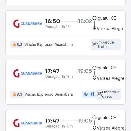
Iguatu, CE
16:50
18:02
Duração:
1h 12m
Várzea Alegre, CE
Embarque
8,3
Viação Expresso Guanabara
direto
Iguatu, CE
17:47
19:05
Duração:
1h 18m
Várzea Alegre, CE
Embarque
ac_unit
wc
8,3
Viação Expresso Guanabara
direto
Iguatu, CE
17:47
19:05
Duração:
1h 18m
Várzea Alegre, CE