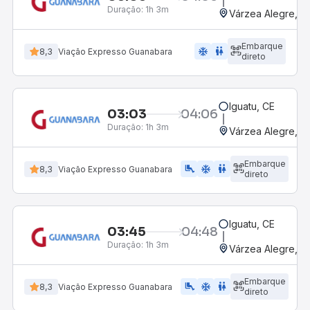
Duração:
1h 3m
Várzea Alegre, CE
Embarque
ac_unit
wc
8,3
Viação Expresso Guanabara
direto
Iguatu, CE
03:03
04:06
Duração:
1h 3m
Várzea Alegre, CE
Embarque
airline_seat_legroom_extra
ac_unit
wc
8,3
Viação Expresso Guanabara
direto
Iguatu, CE
03:45
04:48
Duração:
1h 3m
Várzea Alegre, CE
Embarque
airline_seat_legroom_extra
ac_unit
wc
8,3
Viação Expresso Guanabara
direto