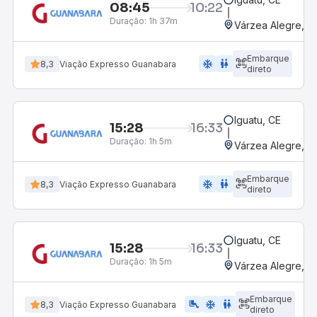
08:45
10:22
Duração:
1h 37m
Várzea Alegre, CE
Embarque
ac_unit
wc
8,3
Viação Expresso Guanabara
direto
Iguatu, CE
15:28
16:33
Duração:
1h 5m
Várzea Alegre, CE
Embarque
ac_unit
wc
8,3
Viação Expresso Guanabara
direto
Iguatu, CE
15:28
16:33
Duração:
1h 5m
Várzea Alegre, CE
Embarque
airline_seat_legroom_extra
ac_unit
wc
8,3
Viação Expresso Guanabara
direto