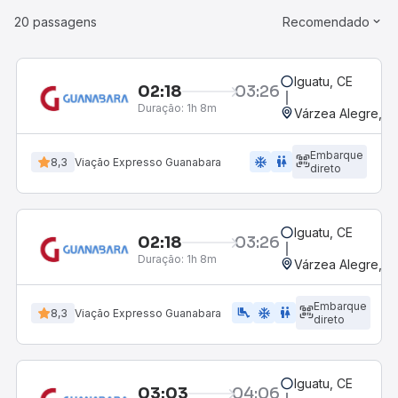
20 passagens
Recomendado
Iguatu, CE
02:18
03:26
Duração:
1h 8m
Várzea Alegre, CE
Embarque
ac_unit
wc
8,3
Viação Expresso Guanabara
direto
Iguatu, CE
02:18
03:26
Duração:
1h 8m
Várzea Alegre, CE
Embarque
airline_seat_legroom_extra
ac_unit
wc
8,3
Viação Expresso Guanabara
direto
Iguatu, CE
03:03
04:06