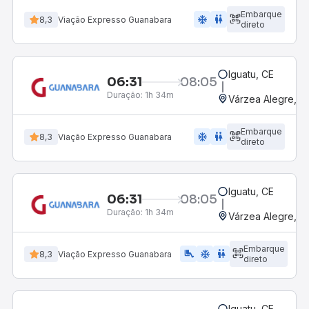
Embarque
ac_unit
wc
8,3
Viação Expresso Guanabara
direto
Iguatu, CE
06:31
08:05
Duração:
1h 34m
Várzea Alegre, CE
Embarque
ac_unit
wc
8,3
Viação Expresso Guanabara
direto
Iguatu, CE
06:31
08:05
Duração:
1h 34m
Várzea Alegre, CE
Embarque
airline_seat_legroom_extra
ac_unit
wc
8,3
Viação Expresso Guanabara
direto
Iguatu, CE