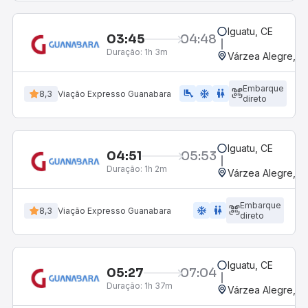
Iguatu, CE
03:45
04:48
Duração:
1h 3m
Várzea Alegre, CE
Embarque
airline_seat_legroom_extra
ac_unit
wc
8,3
Viação Expresso Guanabara
direto
Iguatu, CE
04:51
05:53
Duração:
1h 2m
Várzea Alegre, CE
Embarque
ac_unit
wc
8,3
Viação Expresso Guanabara
direto
Iguatu, CE
05:27
07:04
Duração:
1h 37m
Várzea Alegre, CE