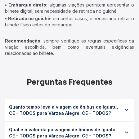
• Embarque direto:
algumas viações permitem apresentar o
bilhete digital, sem necessidade de retirada no guichê.
• Retirada no guichê:
em certos casos, é necessário retirar o
bilhete físico antes do embarque.
Recomendação:
sempre verifique as regras específicas da
viação escolhida, bem como eventuais exigências
relacionadas ao bilhete.
Perguntas Frequentes
Quanto tempo leva a viagem de ônibus de Iguatu,
CE - TODOS para Várzea Alegre, CE - TODOS?
A viagem de ônibus de Iguatu, CE - TODOS para Várzea
Qual é o valor da passagem de ônibus de Iguatu,
Alegre, CE - TODOS leva em média 1h 11min, podendo
CE - TODOS para Várzea Alegre, CE - TODOS?
variar conforme a viação, o tipo de serviço (convencional,