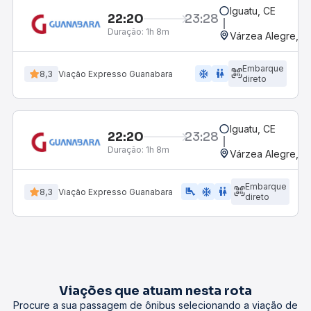
Iguatu, CE
22:20
23:28
Duração:
1h 8m
Várzea Alegre, CE
Embarque
ac_unit
wc
8,3
Viação Expresso Guanabara
direto
Iguatu, CE
22:20
23:28
Duração:
1h 8m
Várzea Alegre, CE
Embarque
airline_seat_legroom_extra
ac_unit
wc
8,3
Viação Expresso Guanabara
direto
Viações que atuam nesta rota
Procure a sua passagem de ônibus selecionando a viação de