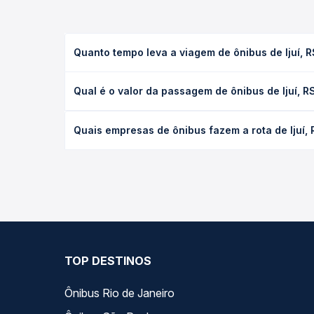
Quanto tempo leva a viagem de ônibus de Ijuí, 
A viagem de ônibus de Ijuí, RS para Campo Mourão,
Qual é o valor da passagem de ônibus de Ijuí, 
leito) e as condições de tráfego. Na Quero Passag
O preço da passagem de ônibus de Ijuí, RS para Ca
Quais empresas de ônibus fazem a rota de Ijuí,
poltrona e a antecedência da compra. Na Quero Pa
As viações Lopes Sul operam o trecho de Ijuí, RS
as opções — empresas, horários, tipos de serviço 
TOP DESTINOS
Ônibus Rio de Janeiro