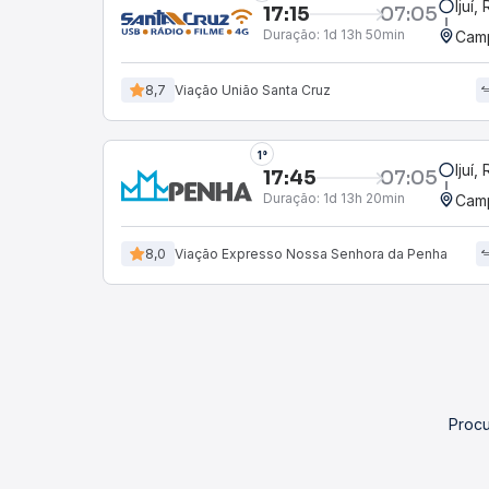
Ijuí,
17:15
07:05
Duração:
1d 13h 50min
Camp
8,7
Viação União Santa Cruz
1°
Ijuí,
17:45
07:05
Duração:
1d 13h 20min
Camp
8,0
Viação Expresso Nossa Senhora da Penha
Procu