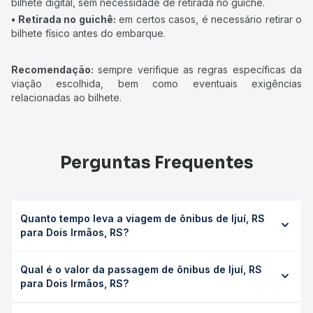
bilhete digital, sem necessidade de retirada no guichê.
• Retirada no guichê:
em certos casos, é necessário retirar o
bilhete físico antes do embarque.
Recomendação:
sempre verifique as regras específicas da
viação escolhida, bem como eventuais exigências
relacionadas ao bilhete.
Perguntas Frequentes
Quanto tempo leva a viagem de ônibus de Ijuí, RS
para Dois Irmãos, RS?
A viagem de ônibus de Ijuí, RS para Dois Irmãos, RS leva
Qual é o valor da passagem de ônibus de Ijuí, RS
em média 7h 45min, podendo variar conforme a viação, o
para Dois Irmãos, RS?
tipo de serviço (convencional, executivo ou leito) e as
condições de tráfego. Na Quero Passagem você consulta
O preço da passagem de ônibus de Ijuí, RS para Dois