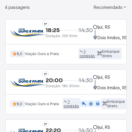
4 passagens
Recomendado
1°
Ijuí, RS
18:25
14:30
Duração:
20h 5min
Dois Irmãos, RS
1
Embarque
8,0
Viação Ouro e Prata
conexão
direto
1°
Ijuí, RS
20:00
14:30
Duração:
18h 30min
Dois Irmãos, RS
1
Embarque
airline_seat_legroom_extra
ac_unit
wc
8,0
Viação Ouro e Prata
conexão
direto
1°
Ijuí, RS
22:20
14:30