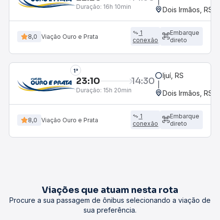
Duração:
16h 10min
Dois Irmãos, RS
1
Embarque
8,0
Viação Ouro e Prata
conexão
direto
1°
Ijuí, RS
23:10
14:30
Duração:
15h 20min
Dois Irmãos, RS
1
Embarque
8,0
Viação Ouro e Prata
conexão
direto
Viações que atuam nesta rota
Procure a sua passagem de ônibus selecionando a viação de
sua preferência.