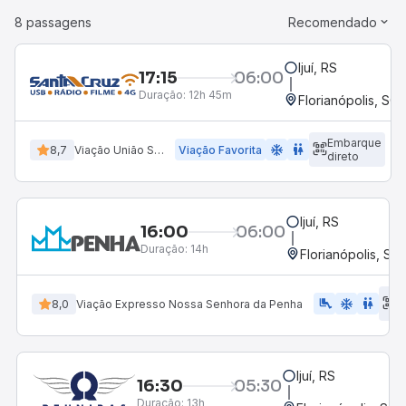
8 passagens
Recomendado
Ijuí, RS
17:15
06:00
Duração:
12h 45m
Florianópolis, SC 
Embarque
ac_unit
wc
8,7
Viação União Santa Cruz
Viação Favorita
direto
Ijuí, RS
16:00
06:00
Duração:
14h
Florianópolis, SC
E
airline_seat_legroom_extra
ac_unit
WC
8,0
Viação Expresso Nossa Senhora da Penha
d
Ijuí, RS
16:30
05:30
Duração:
13h