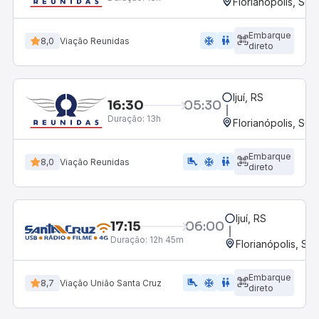
Florianópolis, SC 
Embarque
ac_unit
wc
8,0
Viação Reunidas
direto
Ijuí, RS
16:30
05:30
Duração:
13h
Florianópolis, SC 
Embarque
airline_seat_legroom_extra
ac_unit
wc
8,0
Viação Reunidas
direto
Ijuí, RS
17:15
06:00
Duração:
12h 45m
Florianópolis, SC
Embarque
airline_seat_legroom_extra
ac_unit
wc
8,7
Viação União Santa Cruz
direto