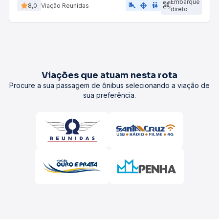
Embarque
airline_seat_legroom_extra
ac_unit
wc
8,0
Viação Reunidas
direto
Viações que atuam nesta rota
Procure a sua passagem de ônibus selecionando a viação de
sua preferência.