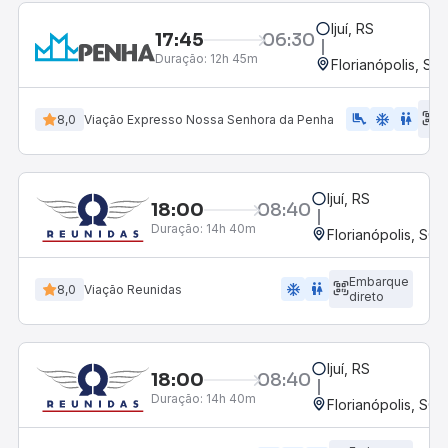
Ijuí, RS
17:45
06:30
Duração:
12h 45m
Florianópolis, SC
E
airline_seat_legroom_extra
ac_unit
WC
8,0
Viação Expresso Nossa Senhora da Penha
d
Ijuí, RS
18:00
08:40
Duração:
14h 40m
Florianópolis, SC 
Embarque
ac_unit
wc
8,0
Viação Reunidas
direto
Ijuí, RS
18:00
08:40
Duração:
14h 40m
Florianópolis, SC 