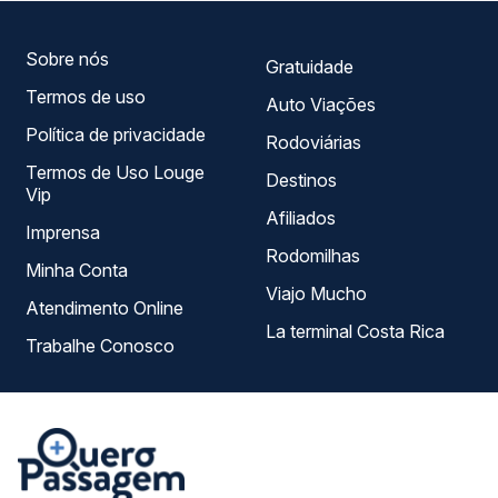
serviço e preços — em um só lugar e escolhe a que
melhor se encaixa na sua viagem.
Sobre nós
Gratuidade
Termos de uso
Auto Viações
Política de privacidade
Rodoviárias
Termos de Uso Louge
Destinos
Vip
Afiliados
Imprensa
Rodomilhas
Minha Conta
Viajo Mucho
Atendimento Online
La terminal Costa Rica
Trabalhe Conosco