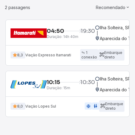
2 passagens
Recomendado
Ilha Solteira, SP
04:50
19:30
Duração:
14h 40m
Aparecida do Tab
1
Embarque
8,3
Viação Expresso Itamarati
conexão
direto
Ilha Solteira, SP
10:15
10:30
Duração:
15m
Aparecida do Tab
Embarque
ac_unit
wc
8,0
Viação Lopes Sul
direto