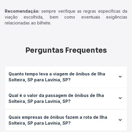
Recomendação:
sempre verifique as regras específicas da
viação escolhida, bem como eventuais exigências
relacionadas ao bilhete.
Perguntas Frequentes
Quanto tempo leva a viagem de ônibus de Ilha
Solteira, SP para Lavínia, SP?
A viagem de ônibus de Ilha Solteira, SP para Lavínia, SP
Qual é o valor da passagem de ônibus de Ilha
leva em média 3h 5min, podendo variar conforme a
Solteira, SP para Lavínia, SP?
viação, o tipo de serviço (convencional, executivo ou
leito) e as condições de tráfego. Na Quero Passagem
O preço da passagem de ônibus de Ilha Solteira, SP para
você consulta os horários disponíveis e vê a duração
Quais empresas de ônibus fazem a rota de Ilha
Lavínia, SP custa em média R$ 55,45 e varia conforme a
exata de cada opção na data desejada.
Solteira, SP para Lavínia, SP?
data da viagem, a empresa, o tipo de poltrona e a
antecedência da compra. Na Quero Passagem você