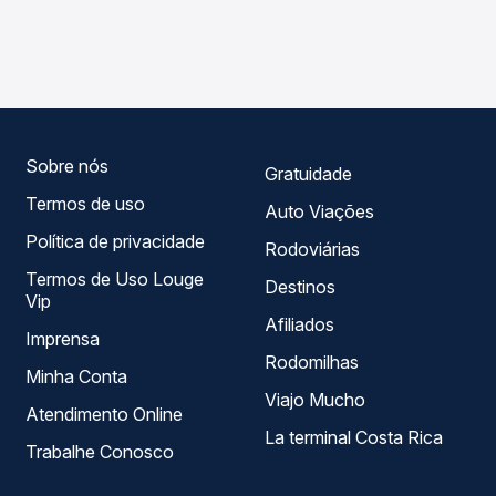
As viações Reunidas Paulista operam o trecho de Ilha
compara os preços de todas as viações em tempo real e
Solteira, SP para Lavínia, SP, com horários variados ao
garante a melhor oferta para o seu roteiro.
longo do dia. Na Quero Passagem você compara todas as
opções — empresas, horários, tipos de serviço e preços
— em um só lugar e escolhe a que melhor se encaixa na
sua viagem.
Sobre nós
Gratuidade
Termos de uso
Auto Viações
Política de privacidade
Rodoviárias
Termos de Uso Louge
Destinos
Vip
Afiliados
Imprensa
Rodomilhas
Minha Conta
Viajo Mucho
Atendimento Online
La terminal Costa Rica
Trabalhe Conosco