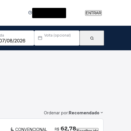
Central de Ajuda
ENTRAR
Ida
Volta (opcional)
Ordenar por:
Recomendado
62,78
R$
CONVENCIONAL
Escolher ida