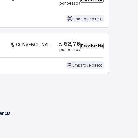
por pessoa
Embarque direto
62,78
R$
CONVENCIONAL
Escolher ida
por pessoa
Embarque direto
ência.