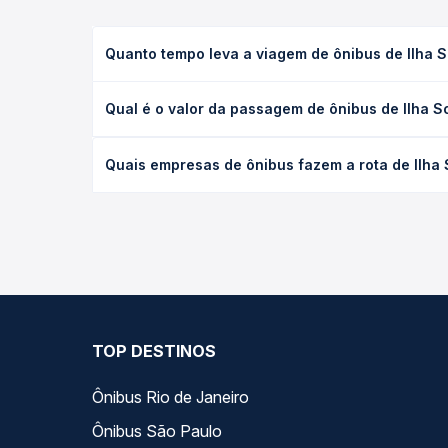
Quanto tempo leva a viagem de ônibus de Ilha So
A viagem de ônibus de Ilha Solteira, SP para Valpa
Qual é o valor da passagem de ônibus de Ilha So
leito) e as condições de tráfego. Na Quero Passag
O preço da passagem de ônibus de Ilha Solteira, SP
Quais empresas de ônibus fazem a rota de Ilha S
antecedência da compra. Na Quero Passagem você c
As viações Reunidas Paulista operam o trecho de I
opções — empresas, horários, tipos de serviço e p
TOP DESTINOS
Ônibus Rio de Janeiro
Ônibus São Paulo