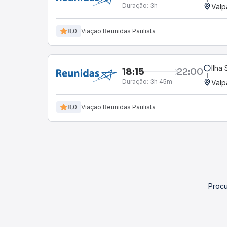
Duração:
3h
Valp
8,0
Viação Reunidas Paulista
Ilha 
18:15
22:00
Duração:
3h 45m
Valp
8,0
Viação Reunidas Paulista
Procu