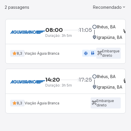
2 passagens
Recomendado
Ilhéus, BA
08:00
11:05
E
Duração:
3h 5m
Igrapiúna, BA
Embarque
ac_unit
wc
8,3
Viação Águia Branca
direto
Ilhéus, BA
14:20
17:25
C
Duração:
3h 5m
Igrapiúna, BA
Embarque
8,3
Viação Águia Branca
direto