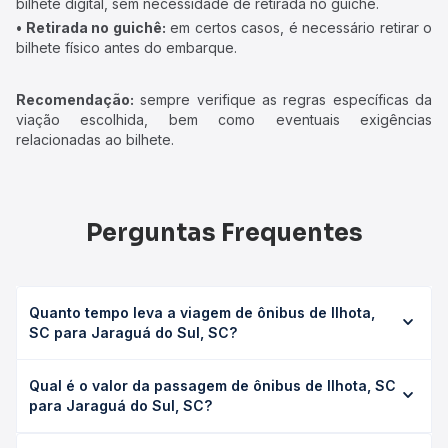
bilhete digital, sem necessidade de retirada no guichê.
• Retirada no guichê:
em certos casos, é necessário retirar o
bilhete físico antes do embarque.
Recomendação:
sempre verifique as regras específicas da
viação escolhida, bem como eventuais exigências
relacionadas ao bilhete.
Perguntas Frequentes
Quanto tempo leva a viagem de ônibus de Ilhota,
SC para Jaraguá do Sul, SC?
A viagem de ônibus de Ilhota, SC para Jaraguá do Sul, SC
Qual é o valor da passagem de ônibus de Ilhota, SC
leva em média 3h 27min, podendo variar conforme a
para Jaraguá do Sul, SC?
viação, o tipo de serviço (convencional, executivo ou
leito) e as condições de tráfego. Na Quero Passagem
O preço da passagem de ônibus de Ilhota, SC para