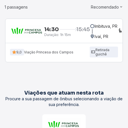
1 passagens
Recomendado
Imbituva, PR
14:30
15:45
C
Duração:
1h 15m
Ivaí, PR
Retirada
9,0
Viação Princesa dos Campos
guichê
Viações que atuam nesta rota
Procure a sua passagem de ônibus selecionando a viação de
sua preferência.