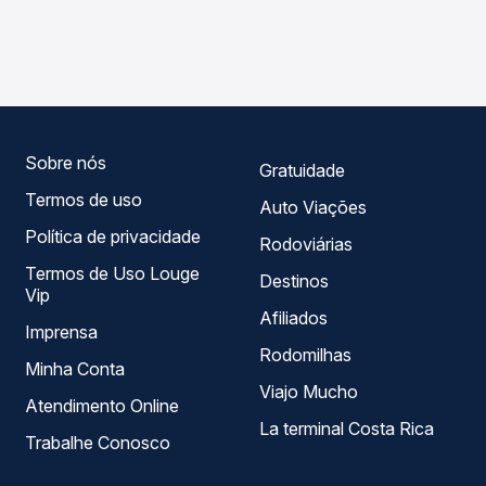
As viações Princesa dos Campos operam o trecho de
de todas as viações em tempo real e garante a melhor
Imbituva, PR para Ivaí, PR, com horários variados ao longo
oferta para o seu roteiro.
do dia. Na Quero Passagem você compara todas as
opções — empresas, horários, tipos de serviço e preços
— em um só lugar e escolhe a que melhor se encaixa na
sua viagem.
Sobre nós
Gratuidade
Termos de uso
Auto Viações
Política de privacidade
Rodoviárias
Termos de Uso Louge
Destinos
Vip
Afiliados
Imprensa
Rodomilhas
Minha Conta
Viajo Mucho
Atendimento Online
La terminal Costa Rica
Trabalhe Conosco