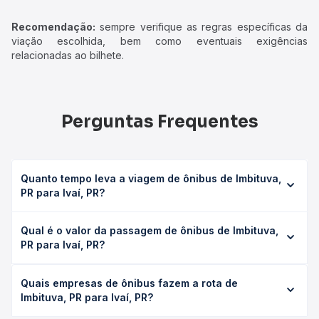
Recomendação:
sempre verifique as regras específicas da
viação escolhida, bem como eventuais exigências
relacionadas ao bilhete.
Perguntas Frequentes
Quanto tempo leva a viagem de ônibus de Imbituva,
PR para Ivaí, PR?
A viagem de ônibus de Imbituva, PR para Ivaí, PR leva em
Qual é o valor da passagem de ônibus de Imbituva,
média 1h 15min, podendo variar conforme a viação, o tipo
PR para Ivaí, PR?
de serviço (convencional, executivo ou leito) e as
condições de tráfego. Na Quero Passagem você consulta
O preço da passagem de ônibus de Imbituva, PR para Ivaí,
os horários disponíveis e vê a duração exata de cada
Quais empresas de ônibus fazem a rota de
PR custa em média R$ 20,07 e varia conforme a data da
opção na data desejada.
Imbituva, PR para Ivaí, PR?
viagem, a empresa, o tipo de poltrona e a antecedência
da compra. Na Quero Passagem você compara os preços