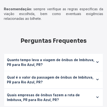
Recomendação:
sempre verifique as regras específicas da
viação escolhida, bem como eventuais exigências
relacionadas ao bilhete.
Perguntas Frequentes
Quanto tempo leva a viagem de ônibus de Imbituva,
PR para Rio Azul, PR?
A viagem de ônibus de Imbituva, PR para Rio Azul, PR leva
Qual é o valor da passagem de ônibus de Imbituva,
em média 1h 25min, podendo variar conforme a viação, o
PR para Rio Azul, PR?
tipo de serviço (convencional, executivo ou leito) e as
condições de tráfego. Na Quero Passagem você consulta
O preço da passagem de ônibus de Imbituva, PR para Rio
os horários disponíveis e vê a duração exata de cada
Quais empresas de ônibus fazem a rota de
Azul, PR custa em média R$ 32,52 e varia conforme a data
opção na data desejada.
Imbituva, PR para Rio Azul, PR?
da viagem, a empresa, o tipo de poltrona e a
antecedência da compra. Na Quero Passagem você