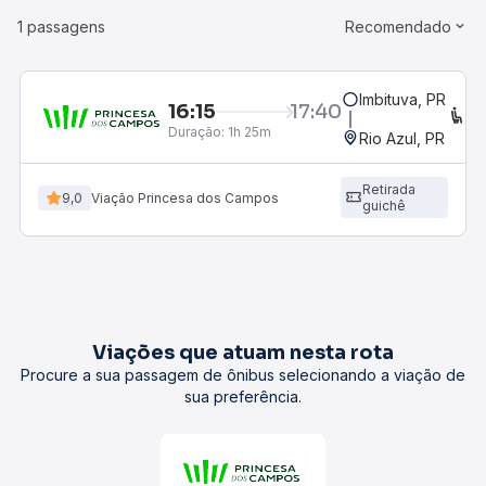
1 passagens
Recomendado
Imbituva, PR
16:15
17:40
C
Duração:
1h 25m
Rio Azul, PR
Retirada
9,0
Viação Princesa dos Campos
guichê
Viações que atuam nesta rota
Procure a sua passagem de ônibus selecionando a viação de
sua preferência.