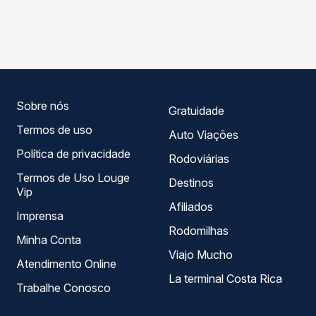
As viações Princesa dos Campos operam o trecho de
compara os preços de todas as viações em tempo real e
Imbituva, PR para Rio Azul, PR, com horários variados ao
garante a melhor oferta para o seu roteiro.
longo do dia. Na Quero Passagem você compara todas as
opções — empresas, horários, tipos de serviço e preços
— em um só lugar e escolhe a que melhor se encaixa na
sua viagem.
Sobre nós
Gratuidade
Termos de uso
Auto Viações
Política de privacidade
Rodoviárias
Termos de Uso Louge
Destinos
Vip
Afiliados
Imprensa
Rodomilhas
Minha Conta
Viajo Mucho
Atendimento Online
La terminal Costa Rica
Trabalhe Conosco