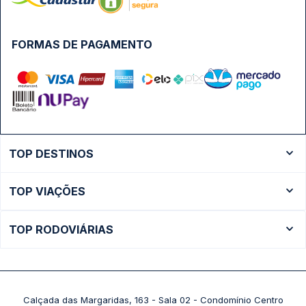
FORMAS DE PAGAMENTO
TOP DESTINOS
Ônibus Rio de Janeiro
TOP VIAÇÕES
Ônibus São Paulo
Passagens Cometa
Ônibus Brasília
TOP RODOVIÁRIAS
Passagens Gontijo
Ônibus Campinas
Rodoviária São Paulo - Tietê
Passagens 1001
Ônibus Londrina
Rodoviária Rio de Janeiro - Novo Rio
Passagens Águia Branca
+ Destinos
Rodoviária Belo Horizonte - Gov. Israel Pinheiro (Tergip)
Calçada das Margaridas, 163 - Sala 02 - Condomínio Centro
Passagens Pássaro Marron