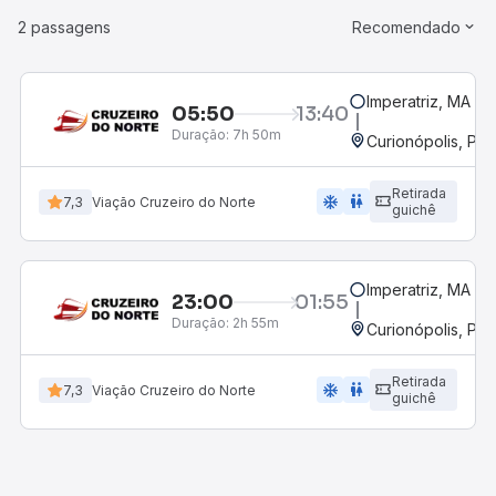
2 passagens
Recomendado
Imperatriz, MA
05:50
13:40
Duração:
7h 50m
Curionópolis, PA
Retirada
ac_unit
wc
7,3
Viação Cruzeiro do Norte
guichê
Imperatriz, MA
23:00
01:55
Duração:
2h 55m
Curionópolis, PA
Retirada
ac_unit
wc
7,3
Viação Cruzeiro do Norte
guichê