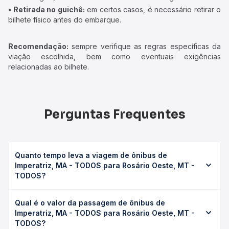
• Retirada no guichê:
em certos casos, é necessário retirar o
bilhete físico antes do embarque.
Recomendação:
sempre verifique as regras específicas da
viação escolhida, bem como eventuais exigências
relacionadas ao bilhete.
Perguntas Frequentes
Quanto tempo leva a viagem de ônibus de
Imperatriz, MA - TODOS para Rosário Oeste, MT -
TODOS?
A viagem de ônibus de Imperatriz, MA - TODOS para
Qual é o valor da passagem de ônibus de
Rosário Oeste, MT - TODOS leva em média 0 horas,
Imperatriz, MA - TODOS para Rosário Oeste, MT -
podendo variar conforme a viação, o tipo de serviço
TODOS?
(convencional, executivo ou leito) e as condições de