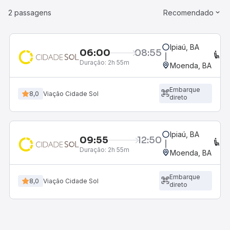
2 passagens
Recomendado
Ipiaú, BA
06:00
08:55
C
Duração:
2h 55m
Moenda, BA
Embarque
8,0
Viação Cidade Sol
direto
Ipiaú, BA
09:55
12:50
C
Duração:
2h 55m
Moenda, BA
Embarque
8,0
Viação Cidade Sol
direto