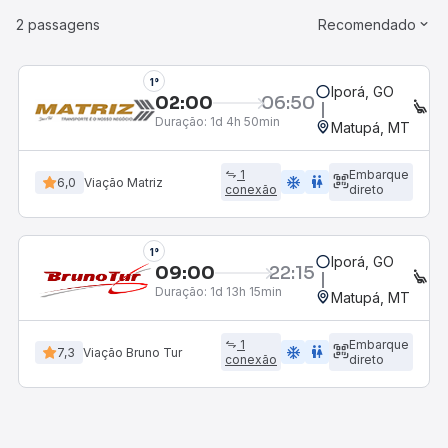
2 passagens
Recomendado
1°
Iporá, GO
02:00
06:50
EX
Duração:
1d 4h 50min
Matupá, MT
1
Embarque
ac_unit
wc
6,0
Viação Matriz
conexão
direto
1°
Iporá, GO
09:00
22:15
EX
Duração:
1d 13h 15min
Matupá, MT
1
Embarque
ac_unit
wc
7,3
Viação Bruno Tur
conexão
direto