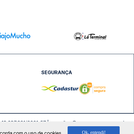
SEGURANÇA
NPJ: 18.087.991/0001-57 | saconibus@queropassagem.com.br
Ok, entendi!
oncorda com o uso de cookies.