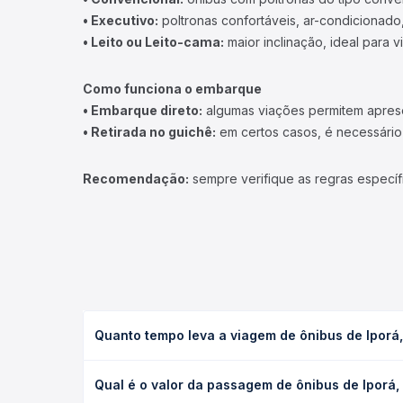
• Executivo:
poltronas confortáveis, ar-condicionado,
• Leito ou Leito-cama:
maior inclinação, ideal para 
Como funciona o embarque
• Embarque direto:
algumas viações permitem apresen
• Retirada no guichê:
em certos casos, é necessário r
Recomendação:
sempre verifique as regras específ
Quanto tempo leva a viagem de ônibus de Iporá
A viagem de ônibus de Iporá, GO para Moraes de Al
Qual é o valor da passagem de ônibus de Iporá,
ou leito) e as condições de tráfego. Na Quero Pas