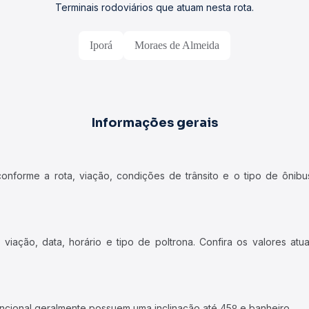
Terminais rodoviários que atuam nesta rota.
Iporá
Moraes de Almeida
Informações gerais
forme a rota, viação, condições de trânsito e o tipo de ônibus
iação, data, horário e tipo de poltrona. Confira os valores at
ncional geralmente possuem uma inclinação até 45º e banheiro.