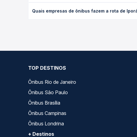
O preço da passagem de ônibus de Iporá, GO para 
Quais empresas de ônibus fazem a rota de Ipor
a antecedência da compra. Na Quero Passagem você
As viações Xavante operam o trecho de Iporá, GO 
opções — empresas, horários, tipos de serviço e p
TOP DESTINOS
Ônibus Rio de Janeiro
Ônibus São Paulo
Ônibus Brasília
Ônibus Campinas
Ônibus Londrina
+ Destinos