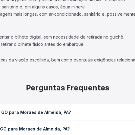
 sanitário e, em alguns casos, água mineral.
viagens mais longas, com ar-condicionado, sanitário e, possivelmente
tar o bilhete digital, sem necessidade de retirada no guichê.
etirar o bilhete físico antes do embarque.
icas da viação escolhida, bem como eventuais exigências relaciona
Perguntas Frequentes
, GO para Moraes de Almeida, PA?
meida, PA leva em média 34h 50min, podendo variar conforme a via
 GO para Moraes de Almeida, PA?
sagem você consulta os horários disponíveis e vê a duração exata