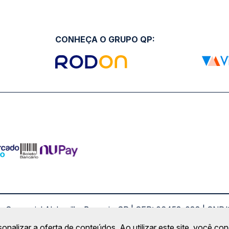
CONHEÇA O GRUPO QP:
ro Comercial Alphaville, Barueri - SP | CEP: 06453-038 | C
Copyright 2026 © QueroPassagem.com.br
sonalizar a oferta de conteúdos. Ao utilizar este site, você c