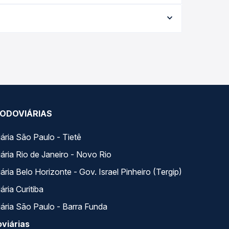
a data da viagem, a empresa, o tipo de poltrona e
 melhor oferta para o seu roteiro.
ia. Na Quero Passagem você compara todas as
viagem.
ODOVIÁRIAS
ária São Paulo - Tietê
ária Rio de Janeiro - Novo Rio
ria Belo Horizonte - Gov. Israel Pinheiro (Tergip)
ria Curitiba
ária São Paulo - Barra Funda
viárias