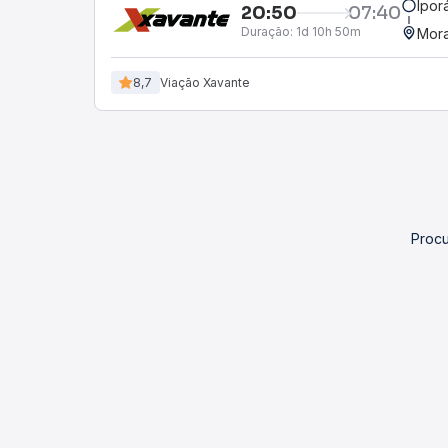
Ipor
20:50
07:40
Duração:
1d 10h 50m
Mora
8,7
Viação Xavante
Procu