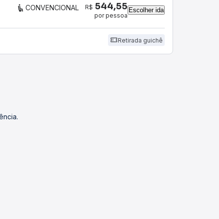
544,55
R$
CONVENCIONAL
Escolher ida
por pessoa
Retirada guichê
ência.