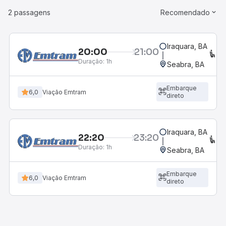
2 passagens
Recomendado
Iraquara, BA
20:00
21:00
C
Duração:
1h
Seabra, BA
Embarque
6,0
Viação Emtram
direto
Iraquara, BA
22:20
23:20
C
Duração:
1h
Seabra, BA
Embarque
6,0
Viação Emtram
direto