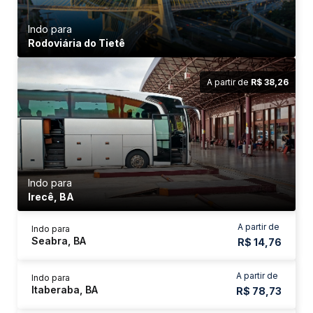
Indo para
Rodoviária do Tietê
A partir de
R$ 38,26
Indo para
Irecê, BA
A partir de
Indo para
Seabra, BA
R$ 14,76
A partir de
Indo para
Itaberaba, BA
R$ 78,73