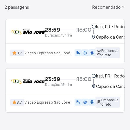
2 passagens
Recomendado
Irati, PR - Rodoviá
23:59
15:00
Duração:
15h 1m
Capão da Canoa, 
Embarque
airline_seat_legroom_extra
ac_unit
WC
8,7
Viação Expresso São José
direto
Irati, PR - Rodoviá
23:59
15:00
Duração:
15h 1m
Capão da Canoa, 
Embarque
airline_seat_legroom_extra
ac_unit
wc
8,7
Viação Expresso São José
direto