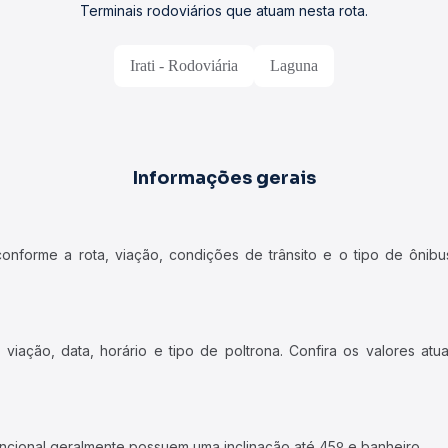
Terminais rodoviários que atuam nesta rota.
Irati - Rodoviária
Laguna
Informações gerais
forme a rota, viação, condições de trânsito e o tipo de ônibus
iação, data, horário e tipo de poltrona. Confira os valores at
ncional geralmente possuem uma inclinação até 45º e banheiro.