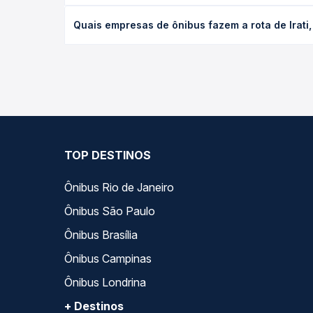
O preço da passagem de ônibus de Irati, PR - TOD
Quais empresas de ônibus fazem a rota de Irat
poltrona e a antecedência da compra. Na Quero Pa
As viações Expresso São José operam o trecho de 
compara todas as opções — empresas, horários, ti
TOP DESTINOS
Ônibus Rio de Janeiro
Ônibus São Paulo
Ônibus Brasília
Ônibus Campinas
Ônibus Londrina
+ Destinos