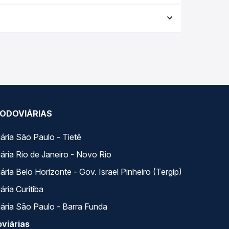
orme a data da viagem, a empresa, o tipo de
e garante a melhor oferta para o seu roteiro.
s ao longo do dia. Na Quero Passagem você
se encaixa na sua viagem.
ODOVIÁRIAS
ária São Paulo - Tietê
ária Rio de Janeiro - Novo Rio
ria Belo Horizonte - Gov. Israel Pinheiro (Tergip)
ria Curitiba
ária São Paulo - Barra Funda
viárias