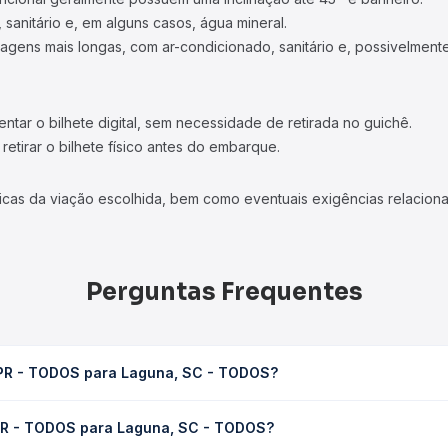
 sanitário e, em alguns casos, água mineral.
viagens mais longas, com ar-condicionado, sanitário e, possivelmente
tar o bilhete digital, sem necessidade de retirada no guichê.
etirar o bilhete físico antes do embarque.
icas da viação escolhida, bem como eventuais exigências relaciona
Perguntas Frequentes
, PR - TODOS para Laguna, SC - TODOS?
na, SC - TODOS leva em média 10h 1min, podendo variar conforme a 
, PR - TODOS para Laguna, SC - TODOS?
 Quero Passagem você consulta os horários disponíveis e vê a dur