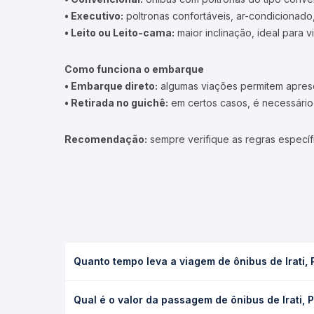
• Executivo:
poltronas confortáveis, ar-condicionado,
• Leito ou Leito-cama:
maior inclinação, ideal para 
Como funciona o embarque
• Embarque direto:
algumas viações permitem apresen
• Retirada no guichê:
em certos casos, é necessário r
Recomendação:
sempre verifique as regras específ
Quanto tempo leva a viagem de ônibus de Irati
A viagem de ônibus de Irati, PR - TODOS para Lagu
Qual é o valor da passagem de ônibus de Irati
executivo ou leito) e as condições de tráfego. Na