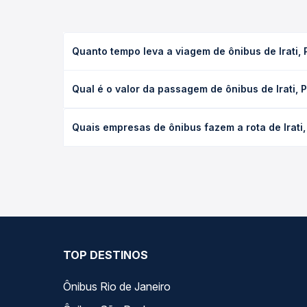
Quanto tempo leva a viagem de ônibus de Irati,
A viagem de ônibus de Irati, PR - TODOS para Torre
Qual é o valor da passagem de ônibus de Irati, 
executivo ou leito) e as condições de tráfego. Na
O preço da passagem de ônibus de Irati, PR - TODO
Quais empresas de ônibus fazem a rota de Irati
poltrona e a antecedência da compra. Na Quero Pa
As viações Expresso São José operam o trecho de I
compara todas as opções — empresas, horários, ti
TOP DESTINOS
Ônibus Rio de Janeiro