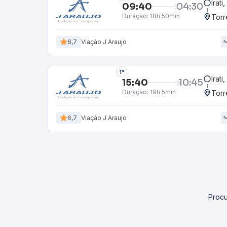
Irati
09:40
04:30
Duração:
18h 50min
Torr
6,7
Viação J Araujo
1°
Irati
15:40
10:45
Duração:
19h 5min
Torr
6,7
Viação J Araujo
Procu