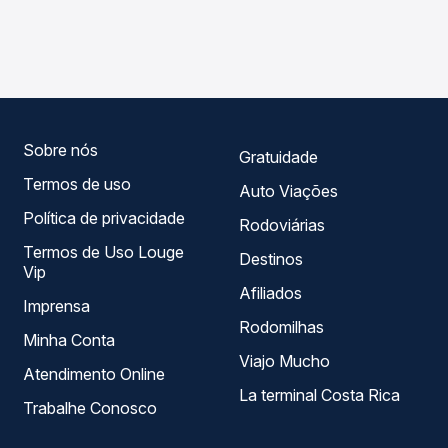
As viações Expresso Guanabara operam o trecho de
Passagem você compara os preços de todas as viações
Irauçuba, CE - TODOS para Mucambo, CE, com horários
em tempo real e garante a melhor oferta para o seu
variados ao longo do dia. Na Quero Passagem você
roteiro.
compara todas as opções — empresas, horários, tipos de
serviço e preços — em um só lugar e escolhe a que
melhor se encaixa na sua viagem.
Sobre nós
Gratuidade
Termos de uso
Auto Viações
Política de privacidade
Rodoviárias
Termos de Uso Louge
Destinos
Vip
Afiliados
Imprensa
Rodomilhas
Minha Conta
Viajo Mucho
Atendimento Online
La terminal Costa Rica
Trabalhe Conosco