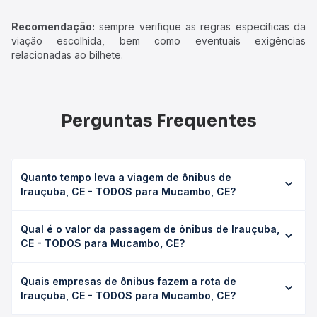
Recomendação:
sempre verifique as regras específicas da
viação escolhida, bem como eventuais exigências
relacionadas ao bilhete.
Perguntas Frequentes
Quanto tempo leva a viagem de ônibus de
Irauçuba, CE - TODOS para Mucambo, CE?
A viagem de ônibus de Irauçuba, CE - TODOS para
Qual é o valor da passagem de ônibus de Irauçuba,
Mucambo, CE leva em média 2h 30min, podendo variar
CE - TODOS para Mucambo, CE?
conforme a viação, o tipo de serviço (convencional,
executivo ou leito) e as condições de tráfego. Na Quero
O preço da passagem de ônibus de Irauçuba, CE -
Passagem você consulta os horários disponíveis e vê a
Quais empresas de ônibus fazem a rota de
TODOS para Mucambo, CE custa em média R$ 32,95 e
duração exata de cada opção na data desejada.
Irauçuba, CE - TODOS para Mucambo, CE?
varia conforme a data da viagem, a empresa, o tipo de
poltrona e a antecedência da compra. Na Quero