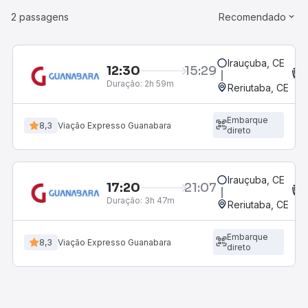
2 passagens
Recomendado
Irauçuba, CE
12:30
15:29
Duração:
2h 59m
Reriutaba, CE
Embarque
8,3
Viação Expresso Guanabara
direto
Irauçuba, CE
17:20
21:07
Duração:
3h 47m
Reriutaba, CE
Embarque
8,3
Viação Expresso Guanabara
direto