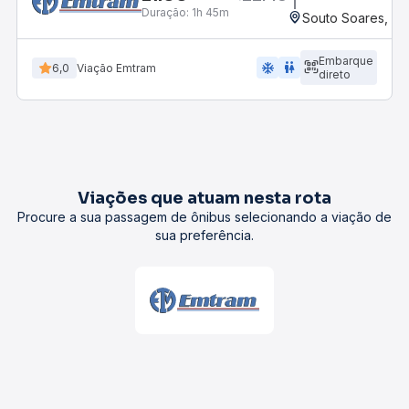
Duração:
1h 45m
Souto Soares, BA
Embarque
ac_unit
wc
6,0
Viação Emtram
direto
Viações que atuam nesta rota
Procure a sua passagem de ônibus selecionando a viação de
sua preferência.