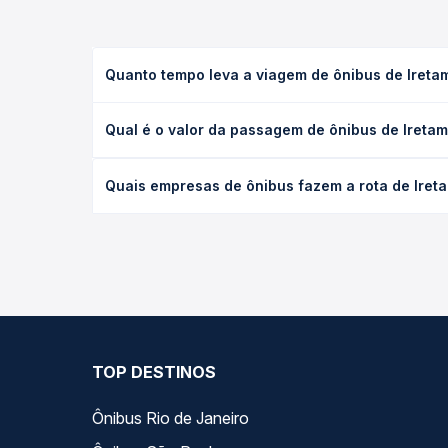
Quanto tempo leva a viagem de ônibus de Ireta
A viagem de ônibus de Iretama, PR - TODOS para Ba
Qual é o valor da passagem de ônibus de Iretam
(convencional, executivo ou leito) e as condições
desejada.
O preço da passagem de ônibus de Iretama, PR - T
Quais empresas de ônibus fazem a rota de Iret
empresa, o tipo de poltrona e a antecedência da 
para o seu roteiro.
As viações Expresso Nordeste operam o trecho de I
Passagem você compara todas as opções — empresas
TOP DESTINOS
Ônibus Rio de Janeiro