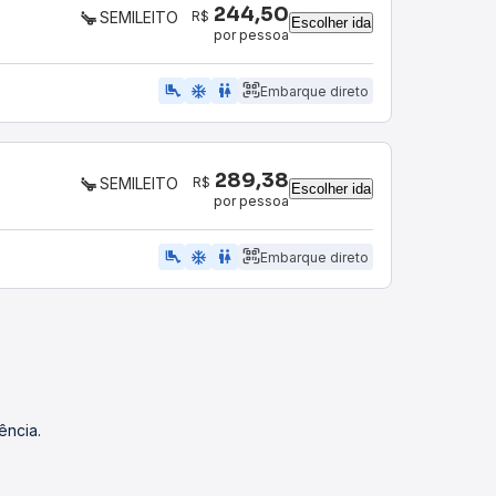
244,50
R$
SEMILEITO
Escolher ida
por pessoa
airline_seat_legroom_extra
ac_unit
WC
Embarque direto
289,38
R$
SEMILEITO
Escolher ida
por pessoa
airline_seat_legroom_extra
ac_unit
WC
Embarque direto
ência.