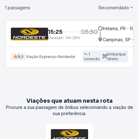
1 passagens
Recomendado
Iretama, PR - Rod
15:25
05:50
Duração:
14h 25m
Campinas, SP - 
1
Embarque
8,0
Viação Expresso Nordeste
conexão
direto
Viações que atuam nesta rota
Procure a sua passagem de ônibus selecionando a viação de
sua preferência.