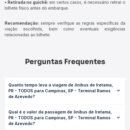
• Retirada no guichê:
em certos casos, é necessário retirar o
bilhete físico antes do embarque.
Recomendação:
sempre verifique as regras específicas da
viação escolhida, bem como eventuais exigências
relacionadas ao bilhete.
Perguntas Frequentes
Quanto tempo leva a viagem de ônibus de Iretama,
PR - TODOS para Campinas, SP - Terminal Ramos
de Azevedo?
A viagem de ônibus de Iretama, PR - TODOS para
Qual é o valor da passagem de ônibus de Iretama,
Campinas, SP - Terminal Ramos de Azevedo leva em
PR - TODOS para Campinas, SP - Terminal Ramos
média 14h 25min, podendo variar conforme a viação, o
de Azevedo?
tipo de serviço (convencional, executivo ou leito) e as